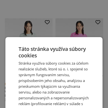
Táto stránka využíva súbory
cookies
Stránka využíva súbory cookies za účelom
realizácie služieb, ktoré sú o. i. spojené so
správnym fungovaním servisu,
prispôsobením jeho obsahu, analýzou a
Novinka
Novinka
prieskumom týkajúcim sa využívania
Dámske tričko New Balance
Dámske tričko New Balance
WT41222COJ – mätové
servisu, alebo na zobrazovanie
WT41222AAB – ružové
Dámske bežecké tričká
Dámske bežecké tričká
personalizovaných a nepersonalizovaných
35,00 €
35,00 €
reklám (profilovanie reklám) v súlade s