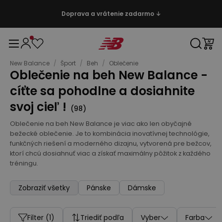
Doprava a vrátenie zadarmo ↓
New Balance
/
Šport
/
Beh
/
Oblečenie
Oblečenie na beh New Balance -
cíťte sa pohodlne a dosiahnite
svoj cieľ !
(
98
)
Oblečenie na beh New Balance je viac ako len obyčajné
bežecké oblečenie. Je to kombinácia inovatívnej technológie,
funkčných riešení a moderného dizajnu, vytvorená pre bežcov,
ktorí chcú dosiahnuť viac a získať maximálny pôžitok z každého
tréningu.
Zobraziť všetky
Pánske
Dámske
Filter
(1)
Triediť podľa
Vyber
Farba