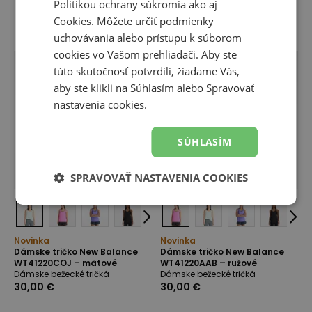
Politikou ochrany súkromia
ako aj
Cookies
. Môžete určiť podmienky
uchovávania alebo prístupu k súborom
cookies vo Vašom prehliadači. Aby ste
túto skutočnosť potvrdili, žiadame Vás,
aby ste klikli na Súhlasím alebo Spravovať
nastavenia cookies.
SÚHLASÍM
SPRAVOVAŤ NASTAVENIA COOKIES
Novinka
Novinka
Dámske tričko New Balance
Dámske tričko New Balance
WT41220COJ – mätové
WT41220AAB – ružové
Dámske bežecké tričká
Dámske bežecké tričká
30,00 €
30,00 €