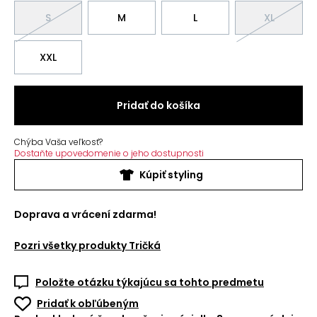
S
M
L
XL
XXL
Pridať do košíka
Chýba Vaša veľkosť?
Dostaňte upovedomenie o jeho dostupnosti
Kúpiť styling
Doprava a vrácení zdarma!
Pozri všetky produkty
Tričká
Položte otázku týkajúcu sa tohto predmetu
Pridať k obľúbeným