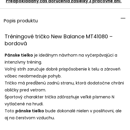
Predpokladaný čas doručenia zásielky 3 pracovné dni.
Popis produktu
Tréningové tričko New Balance MT41080 –
bordová
Pánske tielko
je ideálnym návrhom na vyčerpávajúci a
intenzívny tréning.
Voľný strih zaručuje dobré prispôsobenie k telu a zároveň
vôbec neobmedzuje pohyb.
Tričko má predĺženú zadnú stranu, ktorá dodatočne chráni
obličky pred vetrom.
Športový charakter trička zdôrazňuje veľké písmeno N
vytlačené na hrudi.
Toto
pánske tielko
bude dokonalé nielen v posilňovni, ale
aj na čerstvom vzduchu.