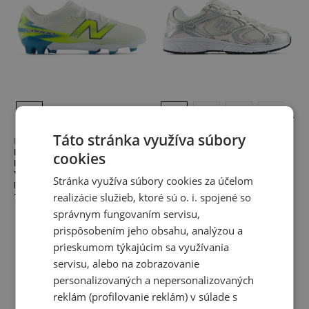
Táto stránka využíva súbory
Novinka
Novinka
Detské kopačky New Balance
Detské topánky New Balance
cookies
FURON TEAM JNR FG V9
G4085Y8 – striebro
YF3F3V9 – biele
Šnurovacie topánky
Stránka využíva súbory cookies za účelom
Futbalové topánky pre deti
60,00 €
realizácie služieb, ktoré sú o. i. spojené so
70,00 €
správnym fungovaním servisu,
prispôsobením jeho obsahu, analýzou a
prieskumom týkajúcim sa využívania
servisu, alebo na zobrazovanie
personalizovaných a nepersonalizovaných
reklám (profilovanie reklám) v súlade s