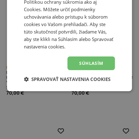
Politikou ochrany súkromia
ako aj
Cookies
. Môžete určiť podmienky
uchovávania alebo prístupu k súborom
cookies vo Vašom prehliadači. Aby ste
túto skutočnosť potvrdili, žiadame Vás,
aby ste klikli na Súhlasím alebo Spravovať
nastavenia cookies.
SÚHLASÍM
Novinka
Novinka
Detské turfy New Balance
Futbalové topánky New
FURON TEAM JNR TF V9
Balance TEKELA TEAM LOW JNR
SPRAVOVAŤ NASTAVENIA COOKIES
YF3T69A – biele
FG V5 YT3FL1NM – modré
Šnurovacie topánky
Futbalové topánky pre deti
70,00 €
70,00 €