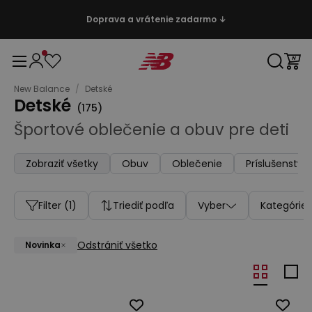
Doprava a vrátenie zadarmo ↓
New Balance
/
Detské
Detské
(
175
)
Športové oblečenie a obuv pre deti
Zobraziť všetky
Obuv
Oblečenie
Príslušenstvo
Filter
(1)
Triediť podľa
Vyber
Kategórie
Odstrániť všetko
Novinka