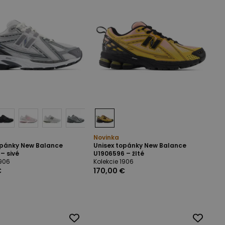
Novinka
opánky New Balance
Unisex topánky New Balance
– sivé
U1906596 – žlté
1906
Kolekcie 1906
€
170,00 €