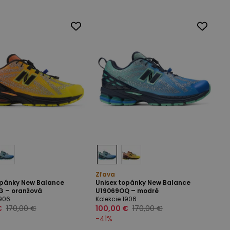
Zľava
opánky New Balance
Unisex topánky New Balance
 – oranžová
U19069OQ – modré
1906
Kolekcie 1906
€
170,00 €
100,00 €
170,00 €
-
41
%