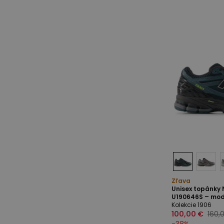
Zľava
Unisex topánky
U190646S – mo
Kolekcie 1906
100,00 €
160,
-
38
%