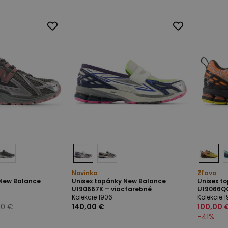
Novinka
Zľava
 New Balance
Unisex topánky New Balance
Unisex t
U190667K – viacfarebné
U19066QG
Kolekcie 1906
Kolekcie 
00 €
140,00 €
100,00 
-
41
%