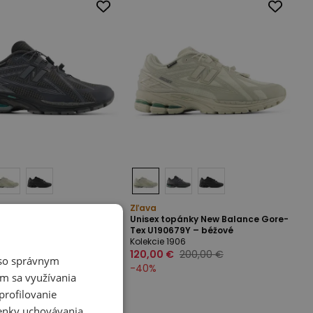
Zľava
opánky New Balance Gore-
Unisex topánky New Balance Gore-
1VF – sivé
Tex U190679Y – béžové
1906
Kolekcie 1906
€
200,00 €
120,00 €
200,00 €
é so správnym
-
40
%
m sa využívania
profilovanie
ienky uchovávania