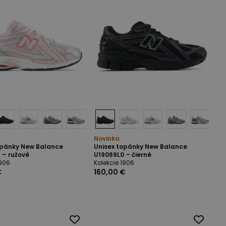
Novinka
opánky New Balance
Unisex topánky New Balance
 – ružové
U19069L0 – čierné
1906
Kolekcie 1906
€
160,00 €