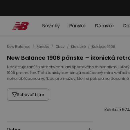
Novinky
Pánske
Dámske
De
New Balance
/
Pánske
/
Obuv
/
Klasické
/
Kolekcie 1906
New Balance 1906 pánske – ikonická retr
Neexistuje fanúšik streetwearu ani športového minimalizmu, ktorý
1906 pre mužov. Tieto tenisky kombinujú nadčasový retro vzhľad
neho, obľúbenou voľbou pre mužov, ktorí si potrpia na decentnú
Schovať filtre
Kolekcie 57
Vyber