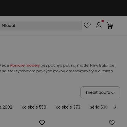
 Medzi
ikonické modely
bez pochýb patrí aj model New Balance
 sa stal
symbolom pevných krokov v mestskom štýle aj mimo
Triediť podľa
e 2002
Kolekcie 550
Kolekcie 373
Séria 530
Kole