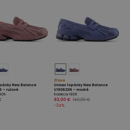
Zľava
opánky New Balance
Unisex topánky New Balance
 – ružové
U19062XN – modré
1906
Kolekcie 1906
€
93,00 €
140,00 €
-
34
%