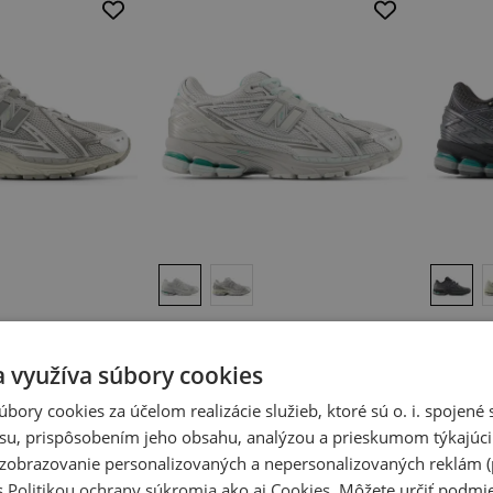
Zľava
Zľava
 New Balance
Unisex topánky New Balance
Unisex t
é
U19061HV – sivé
Tex U1906
a využíva súbory cookies
Kolekcie 1906
Kolekcie 
0 €
115,00 €
160,00 €
120,00 
úbory cookies za účelom realizácie služieb, ktoré sú o. i. spojen
-
28
%
-
40
%
su, prispôsobením jeho obsahu, analýzou a prieskumom týkajúci
a zobrazovanie personalizovaných a nepersonalizovaných reklám (
s
Politikou ochrany súkromia
ako aj
Cookies
. Môžete určiť podm