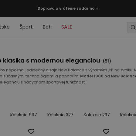
Doprava a vrátenie zadarmo ↓
tské
Šport
Beh
SALE
o klasika s modernou eleganciou
(
51
)
 by nepoznal jedinečný dizajn New Balance s výrazným „N“ na zvršku.
 so súčasnými technológiami a pohodlím.
Model 1906 od New Balance
 eleganciu s nádychom športovej funkčnosti.
4
Kolekcie 997
Kolekcie 327
Kolekcie 237
Kolekci