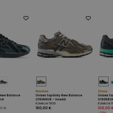
Novinka
Zľava
 New Balance
Unisex topánky New Balance
Unisex t
dré
U19066U8 – hnedá
U19068O6
Kolekcie 1906
Kolekcie 
00 €
160,00 €
100,00 
-
38
%