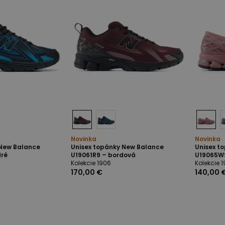
Novinka
Novinka
 New Balance
Unisex topánky New Balance
Unisex t
dré
U19061R9 – bordová
U19065WS
Kolekcie 1906
Kolekcie 
170,00 €
140,00 