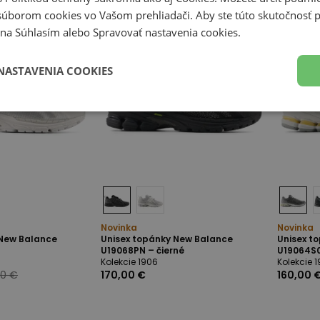
súborom cookies vo Vašom prehliadači. Aby ste túto skutočnosť p
li na Súhlasím alebo Spravovať nastavenia cookies.
NASTAVENIA COOKIES
Novinka
Novinka
 New Balance
Unisex topánky New Balance
Unisex t
U19068PN – čierné
U19064S0
Kolekcie 1906
Kolekcie 
00 €
170,00 €
160,00 