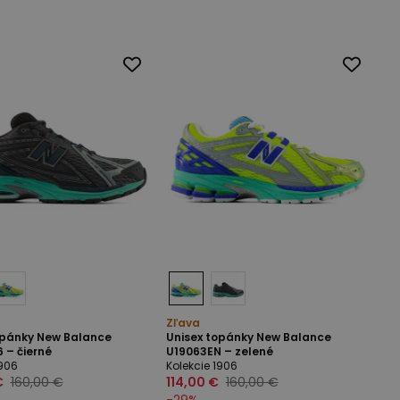
Zľava
opánky New Balance
Unisex topánky New Balance
 – čierné
U19063EN – zelené
1906
Kolekcie 1906
€
160,00 €
114,00 €
160,00 €
-
29
%