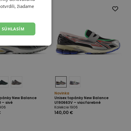
otvrdili, žiadame
SÚHLASÍM
Novinka
opánky New Balance
Unisex topánky New Balance
 – sivé
U190663V – viacfarebné
1906
Kolekcie 1906
€
140,00 €