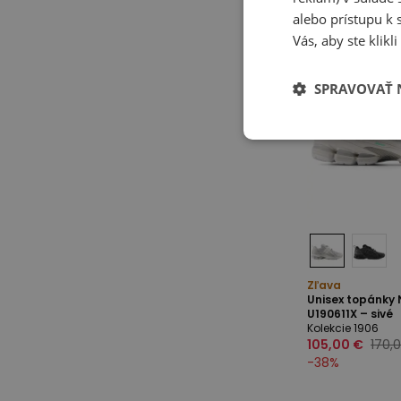
alebo prístupu k 
Vás, aby ste klik
SPRAVOVAŤ 
Zľava
Unisex topánky
U190611X – sivé
Kolekcie 1906
105,00 €
170,
-
38
%