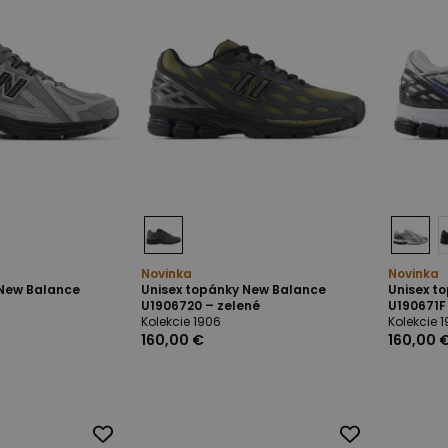
Novinka
Novinka
 New Balance
Unisex topánky New Balance
Unisex t
é
U1906720 – zelené
U190671F 
Kolekcie 1906
Kolekcie 
160,00 €
160,00 