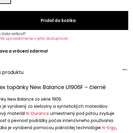
Pridať do košíka
 Vaša veľkosť?
ňte upovedomenie o jeho dostupnosti
ava a vrácení zdarma!
s produktu
ex topánky New Balance U1906F – čierné
ky New Balance zo série 1906.
k je vyrobený zo sieťoviny a syntetických materiálov.
vý materiál
N-Durance
umiestnený pod pätou zvyšuje
osť a pevnosť podrážky počas intenzívneho používania.
žka je vyrobená pomocou pokročilej technológie
N-Ergy
,