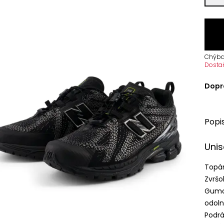
Chýba
Dosta
Dopr
Popi
Unis
Topán
Zvršo
Gumo
odoln
Podrá