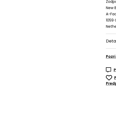
Zodpo
New B
A-Fac
1059
Nethe
Deta
Pozri
P
Predp