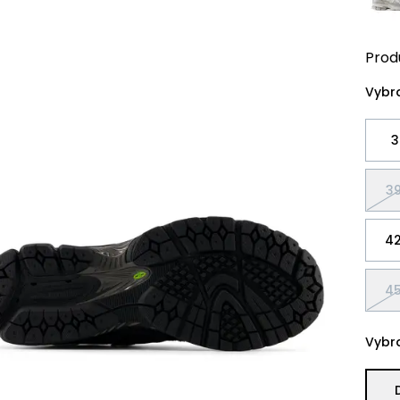
Prod
Vybra
3
39
42
45
Vybra