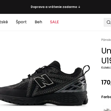
Doprava a vrátenie zadarmo ↓
tské
Šport
Beh
SALE
Pánsk
Un
U1
Kolekc
170
Farb