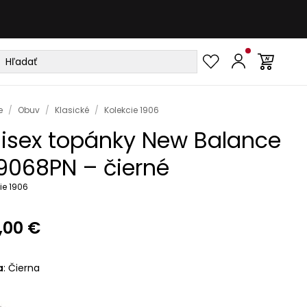
e
/
Obuv
/
Klasické
/
Kolekcie 1906
isex topánky New Balance
9068PN – čierné
ie 1906
,00 €
a
:
Čierna