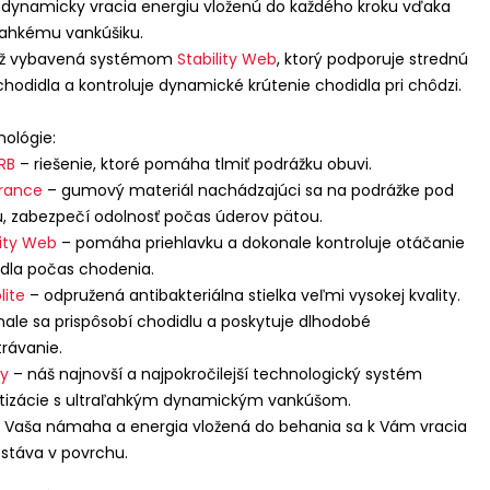
 dynamicky vracia energiu vloženú do každého kroku vďaka
ľahkému vankúšiku.
iež vybavená systémom
Stability Web
, ktorý podporuje strednú
chodidla a kontroluje dynamické krútenie chodidla pri chôdzi.
ológie:
RB
– riešenie, ktoré pomáha tlmiť podrážku obuvi.
rance
– gumový materiál nachádzajúci sa na podrážke pod
, zabezpečí odolnosť počas úderov pätou.
lity Web
– pomáha priehlavku a dokonale kontroluje otáčanie
dla počas chodenia.
lite
– odpružená antibakteriálna stielka veľmi vysokej kvality.
ale sa prispôsobí chodidlu a poskytuje dlhodobé
rávanie.
gy
– náš najnovší a najpokročilejší technologický systém
izácie s ultraľahkým dynamickým vankúšom.
 Vaša námaha a energia vložená do behania sa k Vám vracia
stáva v povrchu.