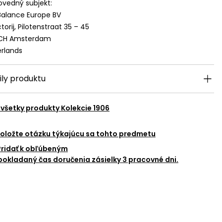
vedný subjekt:
alance Europe BV
torij, Pilotenstraat 35 – 45
 CH Amsterdam
rlands
ily produktu
 všetky produkty
Kolekcie 1906
oložte otázku týkajúcu sa tohto predmetu
Pridať k obľúbeným
okladaný čas doručenia zásielky 3 pracovné dni.