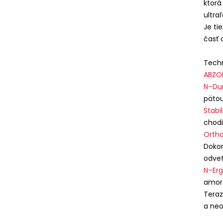
ktorá
ultra
Je t
časť 
Techn
ABZO
N–Du
pätou
Stabi
chodi
Ortho
Dokon
odvet
N–Er
amort
Teraz
a neo