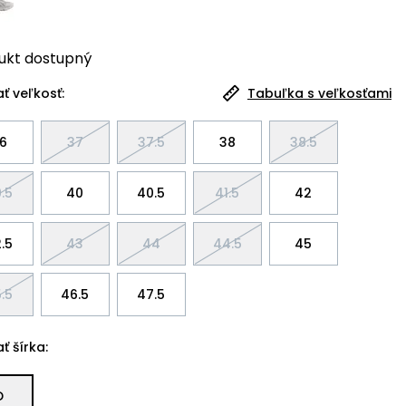
ukt
dostupný
ť veľkosť:
Tabuľka s veľkosťami
6
37
37.5
38
38.5
.5
40
40.5
41.5
42
.5
43
44
44.5
45
.5
46.5
47.5
ť šírka:
D