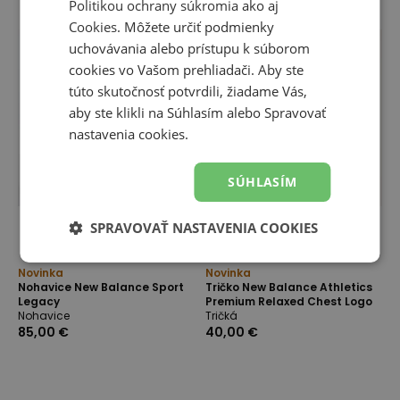
Politikou ochrany súkromia
ako aj
Cookies
. Môžete určiť podmienky
uchovávania alebo prístupu k súborom
cookies vo Vašom prehliadači. Aby ste
túto skutočnosť potvrdili, žiadame Vás,
aby ste klikli na Súhlasím alebo Spravovať
nastavenia cookies.
SÚHLASÍM
SPRAVOVAŤ NASTAVENIA COOKIES
Novinka
Novinka
Nohavice New Balance Sport
Tričko New Balance Athletics
Legacy
Premium Relaxed Chest Logo
Nohavice
Tričká
85,00 €
40,00 €