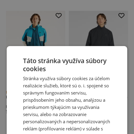
Táto stránka využíva súbory
cookies
Stránka využíva súbory cookies za účelom
realizácie služieb, ktoré sú o. i. spojené so
Novinka
správnym fungovaním servisu,
Novinka
Bunda New Balance RC
Bunda New Balance Fast Days
prispôsobením jeho obsahu, analýzou a
Pánske bežecké bundy
prieskumom týkajúcim sa využívania
Jarné bundy
140,00 €
90,00 €
servisu, alebo na zobrazovanie
personalizovaných a nepersonalizovaných
reklám (profilovanie reklám) v súlade s