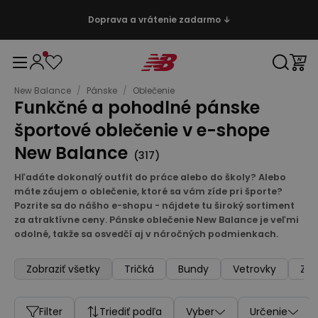
Doprava a vrátenie zadarmo ↓
New Balance
/
Pánske
/
Oblečenie
Funkčné a pohodlné pánske
športové oblečenie v e-shope
New Balance
(
317
)
Hľadáte dokonalý outfit do práce alebo do školy? Alebo
máte záujem o oblečenie, ktoré sa vám zíde pri športe?
Pozrite sa do nášho e-shopu - nájdete tu široký sortiment
za atraktívne ceny. Pánske oblečenie New Balance je veľmi
odolné, takže sa osvedčí aj v náročných podmienkach.
Zobraziť všetky
Tričká
Bundy
Vetrovky
Zim
Filter
Triediť podľa
Vyber
Určenie