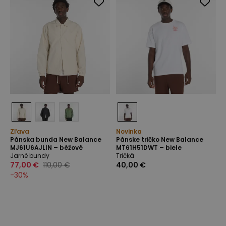
Zľava
Novinka
Pánska bunda New Balance
Pánske tričko New Balance
MJ61U6AJLIN – béžové
MT61H51DWT – biele
Jarné bundy
Tričká
77,00 €
110,00 €
40,00 €
-
30
%