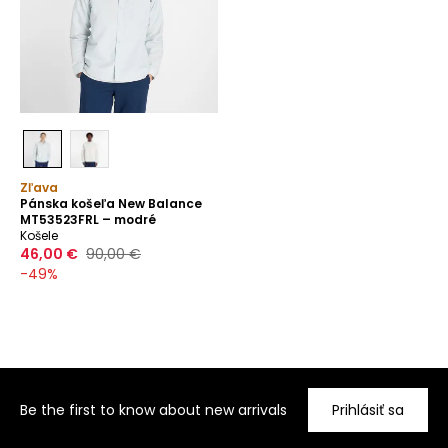
Zľava
Pánska košeľa New Balance
MT53523FRL – modré
Košele
46,00 €
90,00 €
-
49
%
Be the first to know about new arrivals
Prihlásiť sa