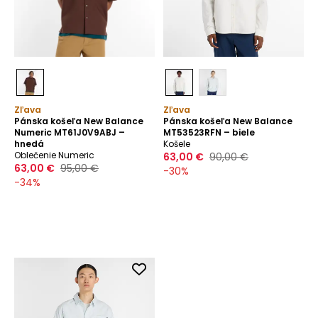
Zľava
Zľava
Pánska košeľa New Balance
Pánska košeľa New Balance
Numeric MT61J0V9ABJ –
MT53523RFN – biele
hnedá
Košele
Oblečenie Numeric
63,00 €
90,00 €
63,00 €
95,00 €
-
30
%
-
34
%