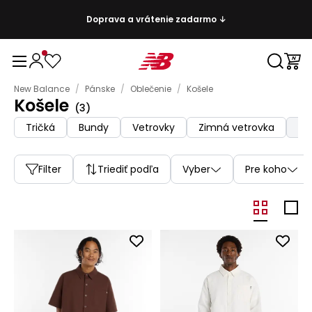
Doprava a vrátenie zadarmo ↓
New Balance
/
Pánske
/
Oblečenie
/
Košele
Košele
(
3
)
Tričká
Bundy
Vetrovky
Zimná vetrovka
Filter
Triediť podľa
Vyber
Pre koho