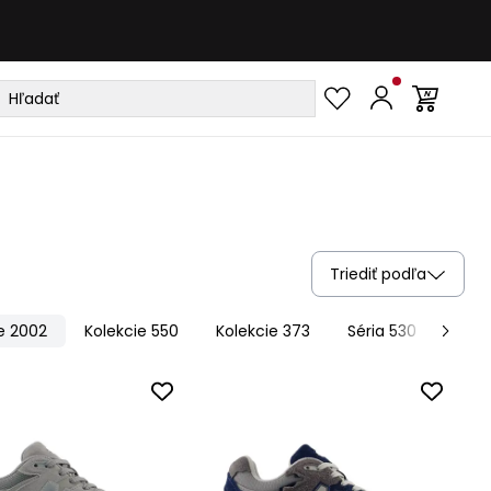
Triediť podľa
e 2002
Kolekcie 550
Kolekcie 373
Séria 530
Kole