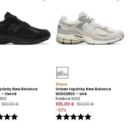
Zľava
opánky New Balance
Unisex topánky New Balance
 – čierné
M2002REK – sivé
2002
Kolekcie 2002
150,00 €
105,00 €
150,00 €
-
30
%