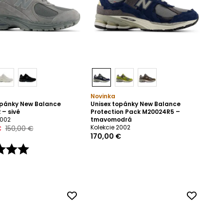
Novinka
opánky New Balance
Unisex topánky New Balance
 – sivé
Protection Pack M20024R5 –
2002
tmavomodrá
Kolekcie 2002
€
150,00 €
170,00 €