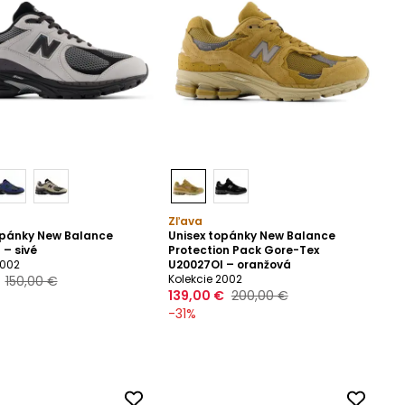
Zľava
opánky New Balance
Unisex topánky New Balance
 – sivé
Protection Pack Gore-Tex
2002
U20027OI – oranžová
Kolekcie 2002
150,00 €
139,00 €
200,00 €
-
31
%