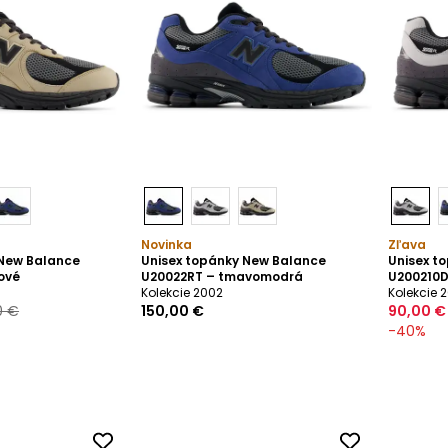
Novinka
Zľava
 New Balance
Unisex topánky New Balance
Unisex t
ové
U20022RT – tmavomodrá
U200210D
Kolekcie 2002
Kolekcie 
0 €
150,00 €
90,00 €
-
40
%