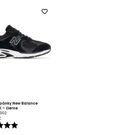
opánky New Balance
 – čierne
2002
€