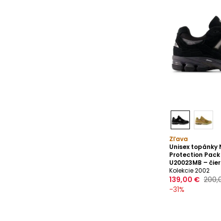
Zľava
Unisex topánky
Protection Pack
U20023MB – čie
Kolekcie 2002
139,00 €
200,
-
31
%