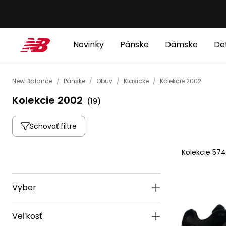
Novinky
Pánske
Dámske
De
New Balance
/
Pánske
/
Obuv
/
Klasické
/
Kolekcie 2002
Kolekcie 2002
(
19
)
Schovať filtre
Kolekcie 57
Vyber
Veľkosť