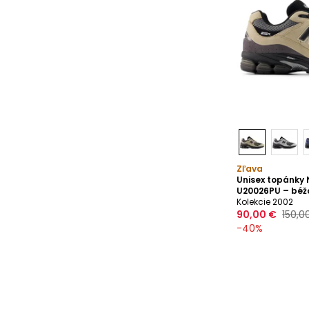
Zľava
Unisex topánky
U20026PU – béž
Kolekcie 2002
90,00 €
150,0
-
40
%