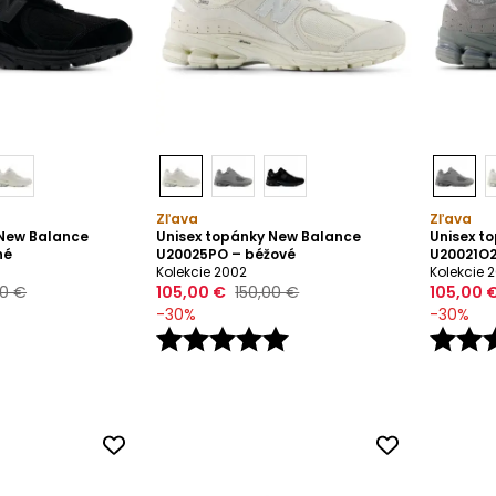
Zľava
Zľava
 New Balance
Unisex topánky New Balance
Unisex t
né
U20025PO – béžové
U20021O2
Kolekcie 2002
Kolekcie 
00 €
105,00 €
150,00 €
105,00 
-
30
%
-
30
%