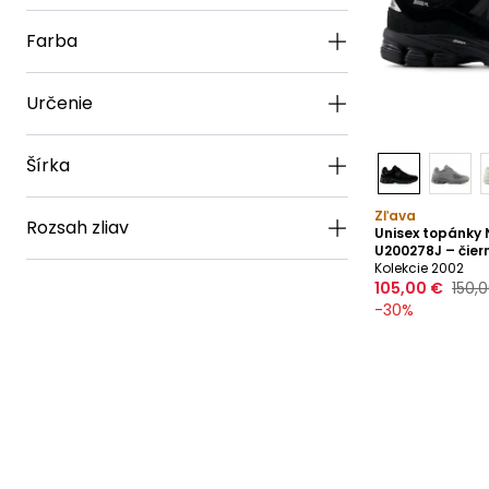
Farba
Určenie
Šírka
Zľava
Rozsah zliav
Unisex topánky
U200278J – čier
Kolekcie 2002
105,00 €
150,
-
30
%