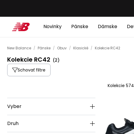
Novinky
Pánske
Dámske
De
New Balance
/
Pánske
/
Obuv
/
Klasické
/
Kolekcie RC42
Kolekcie RC42
(
2
)
Schovať filtre
Kolekcie 57
Vyber
Druh