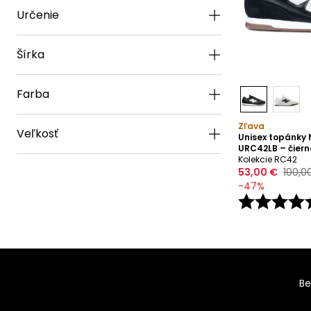
Určenie
Šírka
Farba
Zľava
Veľkosť
Unisex topánky
URC42LB – čiern
Kolekcie RC42
53,00 €
100,0
-
47
%
Be