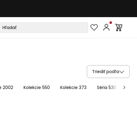
Triediť podľa
e 2002
Kolekcie 550
Kolekcie 373
Séria 530
Kole