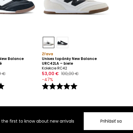
Zľava
 New Balance
Unisex topánky New Balance
é
URC42LA – biele
Kolekcie RC42
0 €
53,00 €
100,00 €
-
47
%
 the first to know about new arrivals
Prihlásiť sa