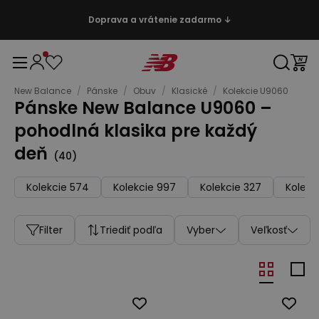
Doprava a vrátenie zadarmo ↓
New Balance
/
Pánske
/
Obuv
/
Klasické
/
Kolekcie U9060
Pánske New Balance U9060 –
pohodlná klasika pre každý
deň
(
40
)
Kolekcie 574
Kolekcie 997
Kolekcie 327
Kolekc
Filter
Triediť podľa
Vyber
Veľkosť