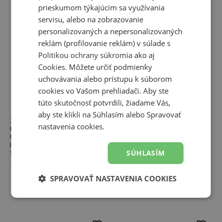
prieskumom týkajúcim sa využívania
servisu, alebo na zobrazovanie
personalizovaných a nepersonalizovaných
reklám (profilovanie reklám) v súlade s
Politikou ochrany súkromia
ako aj
Cookies
. Môžete určiť podmienky
uchovávania alebo prístupu k súborom
cookies vo Vašom prehliadači. Aby ste
túto skutočnosť potvrdili, žiadame Vás,
aby ste klikli na Súhlasím alebo Spravovať
Zľava
Zľava
nastavenia cookies.
Unisex topánky New Balance
Unisex topánky New Balance
U90601NR – sivé
U906051K – sivé
Kolekcie U9060
Kolekcie U9060
SÚHLASÍM
130,00 €
190,00 €
130,00 €
190,00 €
-
32
%
-
32
%
SPRAVOVAŤ NASTAVENIA COOKIES