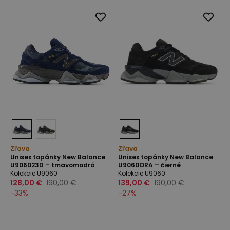
Zľava
Zľava
Unisex topánky New Balance
Unisex topánky New Balance
U906023D – tmavomodrá
U9060ORA – čierné
Kolekcie U9060
Kolekcie U9060
128,00 €
190,00 €
139,00 €
190,00 €
-
33
%
-
27
%