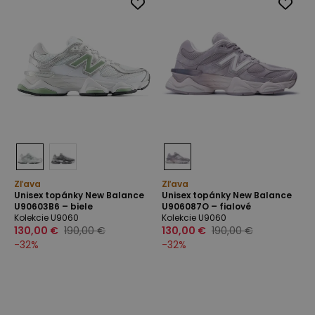
Zľava
Zľava
Unisex topánky New Balance
Unisex topánky New Balance
U90603B6 – biele
U906087O – fialové
Kolekcie U9060
Kolekcie U9060
130,00 €
190,00 €
130,00 €
190,00 €
-
32
%
-
32
%