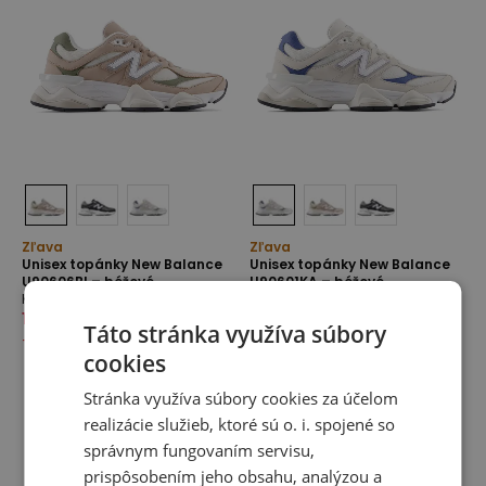
Zľava
Zľava
Unisex topánky New Balance
Unisex topánky New Balance
U90606BI – béžové
U90601KA – béžové
Kolekcie U9060
Kolekcie U9060
130,00 €
190,00 €
130,00 €
190,00 €
Táto stránka využíva súbory
-
32
%
-
32
%
cookies
Stránka využíva súbory cookies za účelom
realizácie služieb, ktoré sú o. i. spojené so
správnym fungovaním servisu,
prispôsobením jeho obsahu, analýzou a