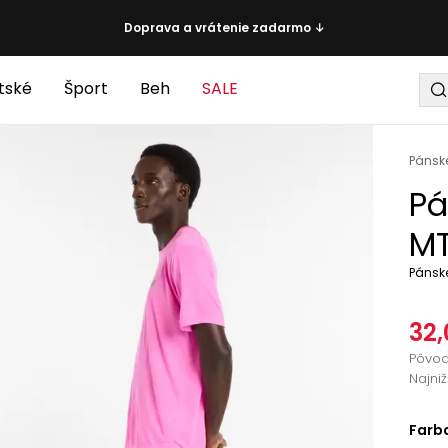
Doprava a vrátenie zadarmo ↓
tské
Šport
Beh
SALE
Pánsk
Pá
MT
Pánske
32,
Pôvo
Najni
Farb