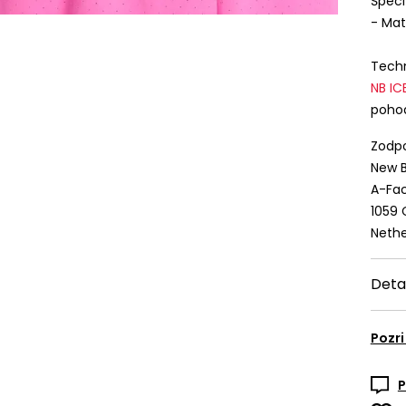
Špeci
- Mat
Techn
NB
IC
poho
Zodpo
New B
A-Fac
1059
Nethe
Deta
Pozri
P