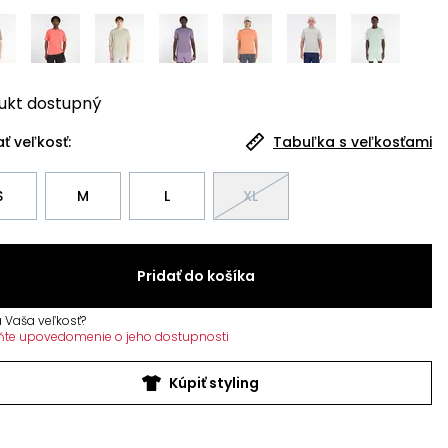
ukt
dostupný
ť veľkosť:
Tabuľka s veľkosťami
S
M
L
XL
Pridať do košíka
 Vaša veľkosť?
ňte upovedomenie o jeho dostupnosti
Kúpiť styling