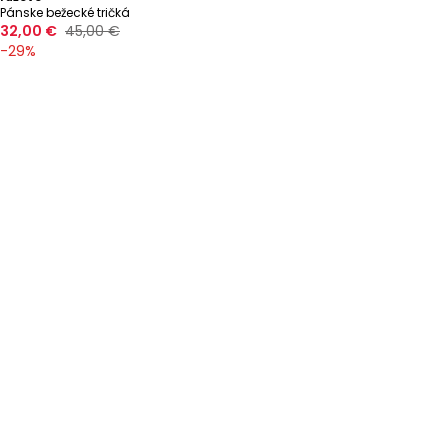
Pánske bežecké tričká
32,00 €
45,00 €
-
29
%