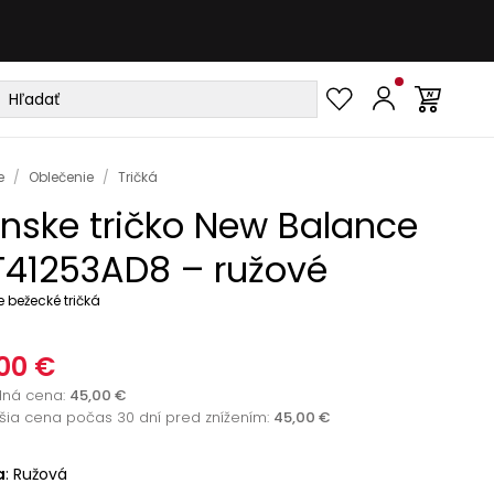
e
/
Oblečenie
/
Tričká
nske tričko New Balance
41253AD8 – ružové
 bežecké tričká
00 €
dná cena
:
45,00 €
žšia cena počas 30 dní pred znížením:
45,00 €
a
:
Ružová