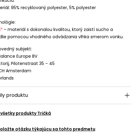
fikácia:
eriál: 95% recyklovaný polyester, 5% polyester
ológie:
x
E
– materiál s dokonalou kvalitou, ktorý zaistí sucho a
dlie pomocou vhodného odvádzania vlhka smerom vonku.
vedný subjekt:
alance Europe BV
torij, Pilotenstraat 35 – 45
 CH Amsterdam
rlands
ily produktu
 všetky produkty
Tričká
oložte otázku týkajúcu sa tohto predmetu