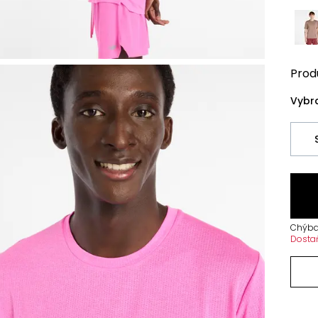
Prod
Vybra
Chýba
Dosta