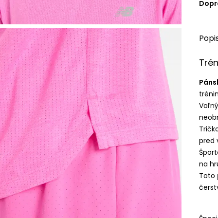
Dopr
Popi
Trén
Pánsk
tréni
Voľný
neob
Tričk
pred 
Šport
na hr
Toto
čers