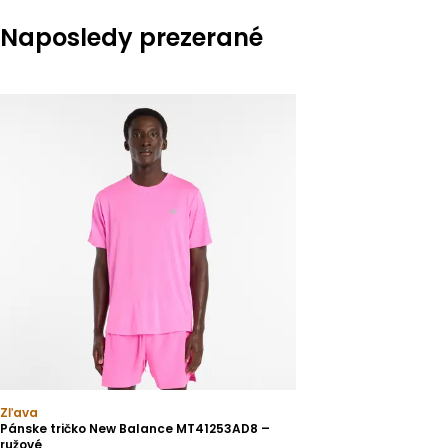
Naposledy prezerané
Zľava
Pánske tričko New Balance MT41253AD8 –
ružové