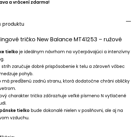
ava a vrácení zdarma!
s produktu
ingové tričko New Balance MT41253 – ružové
e tielko
je ideálnym návrhom na vyčerpávajúci a intenzívny
ng.
 strih zaručuje dobré prispôsobenie k telu a zároveň vôbec
medzuje pohyb.
o má predĺženú zadnú stranu, ktorá dodatočne chráni obličky
vetrom.
ový charakter trička zdôrazňuje veľké písmeno N vytlačené
udi.
pánske tielko
bude dokonalé nielen v posilňovni, ale aj na
tvom vzduchu.