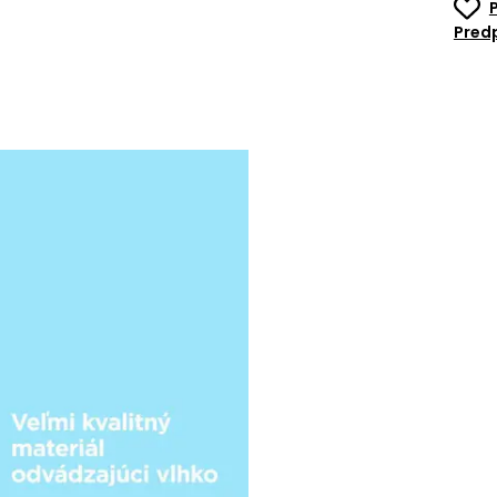
Predp