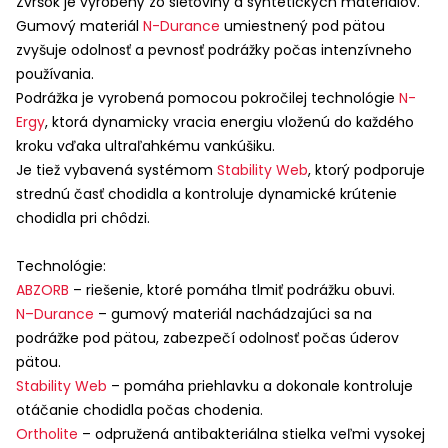
Zvršok je vyrobený zo sieťoviny a syntetických materiálov.
Gumový materiál
N-Durance
umiestnený pod pätou
zvyšuje odolnosť a pevnosť podrážky počas intenzívneho
používania.
Podrážka je vyrobená pomocou pokročilej technológie
N-
Ergy
, ktorá dynamicky vracia energiu vloženú do každého
kroku vďaka ultraľahkému vankúšiku.
Je tiež vybavená systémom
Stability Web
, ktorý podporuje
strednú časť chodidla a kontroluje dynamické krútenie
chodidla pri chôdzi.
Technológie:
ABZORB
– riešenie, ktoré pomáha tlmiť podrážku obuvi.
N–Durance
– gumový materiál nachádzajúci sa na
podrážke pod pätou, zabezpečí odolnosť počas úderov
pätou.
Stability Web
– pomáha priehlavku a dokonale kontroluje
otáčanie chodidla počas chodenia.
Ortholite
– odpružená antibakteriálna stielka veľmi vysokej