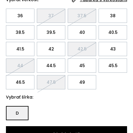
36
37
37.5
38
38.5
39.5
40
40.5
41.5
42
42.5
43
44
44.5
45
45.5
46.5
47.5
49
Vybrať šírka:
D