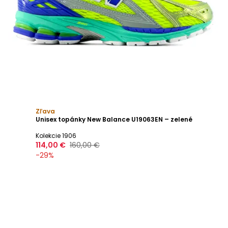
Zľava
Unisex topánky New Balance U19063EN – zelené
Kolekcie 1906
114,00 €
160,00 €
-
29
%