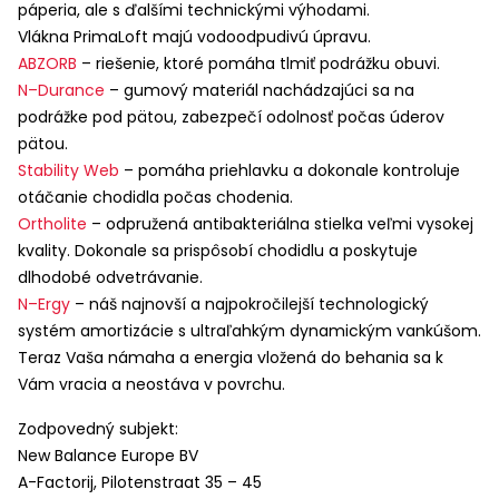
páperia, ale s ďalšími technickými výhodami.
Vlákna PrimaLoft majú vodoodpudivú úpravu.
ABZORB
– riešenie, ktoré pomáha tlmiť podrážku obuvi.
N–Durance
– gumový materiál nachádzajúci sa na
podrážke pod pätou, zabezpečí odolnosť počas úderov
pätou.
Stability Web
– pomáha priehlavku a dokonale kontroluje
otáčanie chodidla počas chodenia.
Ortholite
– odpružená antibakteriálna stielka veľmi vysokej
kvality. Dokonale sa prispôsobí chodidlu a poskytuje
dlhodobé odvetrávanie.
N–Ergy
– náš najnovší a najpokročilejší technologický
systém amortizácie s ultraľahkým dynamickým vankúšom.
Teraz Vaša námaha a energia vložená do behania sa k
Vám vracia a neostáva v povrchu.
Zodpovedný subjekt:
New Balance Europe BV
A-Factorij, Pilotenstraat 35 – 45