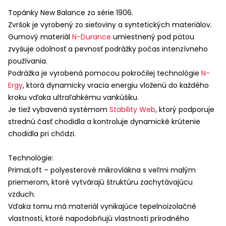
Topánky New Balance zo série 1906.
Zvršok je vyrobený zo sieťoviny a syntetických materiálov.
Gumový materiál
N-Durance
umiestnený pod pätou
zvyšuje odolnosť a pevnosť podrážky počas intenzívneho
používania.
Podrážka je vyrobená pomocou pokročilej technológie
N-
Ergy
, ktorá dynamicky vracia energiu vloženú do každého
kroku vďaka ultraľahkému vankúšiku.
Je tiež vybavená systémom
Stability Web
, ktorý podporuje
strednú časť chodidla a kontroluje dynamické krútenie
chodidla pri chôdzi.
Technológie:
PrimaLoft – polyesterové mikrovlákna s veľmi malým
priemerom, ktoré vytvárajú štruktúru zachytávajúcu
vzduch.
Vďaka tomu má materiál vynikajúce tepelnoizolačné
vlastnosti, ktoré napodobňujú vlastnosti prírodného