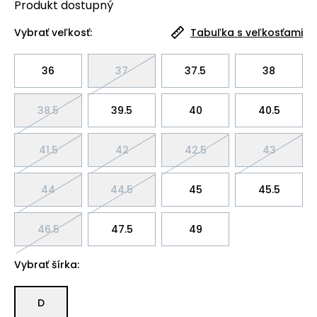
Produkt
dostupný
Vybrať veľkosť:
Tabuľka s veľkosťami
36
37
37.5
38
38.5
39.5
40
40.5
41.5
42
42.5
43
44
44.5
45
45.5
46.5
47.5
49
Vybrať šírka:
D