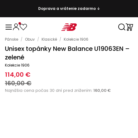
Doprava a vrátenie zadarmo ↓
Pánske
/
Obuv
/
Klasické
/
Kolekcie 1906
Unisex topánky New Balance U19063EN –
zelené
Kolekcie 1906
114,00 €
160,00 €
Najnižšia cena počas 30 dní pred znížením:
160,00 €