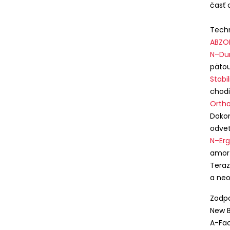
časť 
Techn
ABZO
N–Du
pätou
Stabi
chodi
Ortho
Dokon
odvet
N–Er
amort
Teraz
a neo
Zodpo
New B
A-Fac