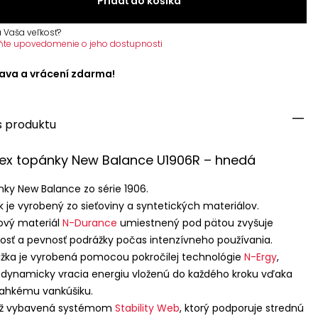
Pridať do košíka
 Vaša veľkosť?
ňte upovedomenie o jeho dostupnosti
ava a vrácení zdarma!
s produktu
ex topánky New Balance U1906R – hnedá
ky New Balance zo série 1906.
k je vyrobený zo sieťoviny a syntetických materiálov.
vý materiál
N-Durance
umiestnený pod pätou zvyšuje
osť a pevnosť podrážky počas intenzívneho používania.
žka je vyrobená pomocou pokročilej technológie
N-Ergy
,
 dynamicky vracia energiu vloženú do každého kroku vďaka
ľahkému vankúšiku.
iež vybavená systémom
Stability Web
, ktorý podporuje strednú