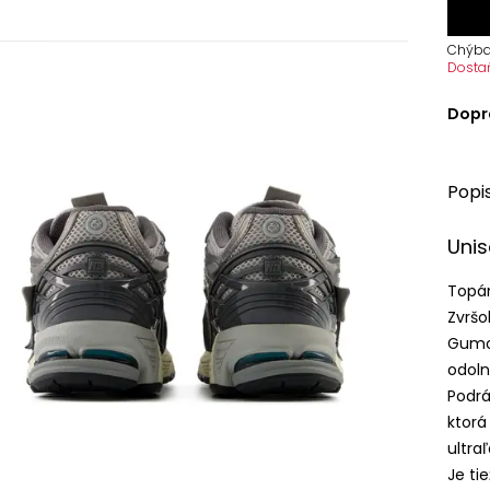
Chýba
Dosta
Dopr
Popi
Unis
Topán
Zvršo
Gumo
odoln
Podrá
ktorá
ultra
Je t