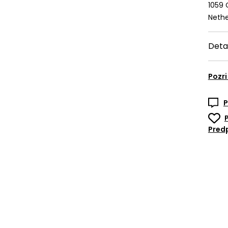
1059
Nethe
Deta
Pozri
P
Predp