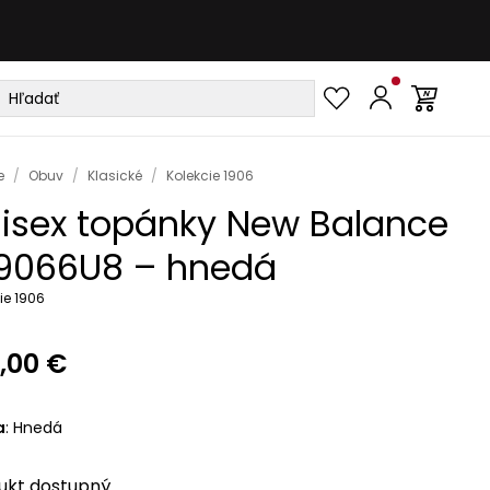
e
/
Obuv
/
Klasické
/
Kolekcie 1906
isex topánky New Balance
9066U8 – hnedá
ie 1906
,00 €
a
:
Hnedá
ukt
dostupný