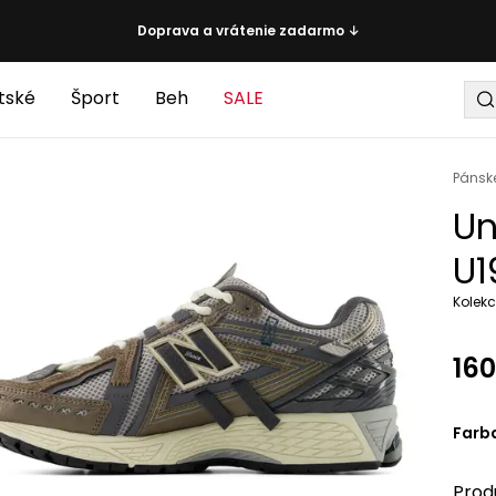
Doprava a vrátenie zadarmo ↓
tské
Šport
Beh
SALE
Pánsk
Un
U1
Kolekc
160
Farb
Prod