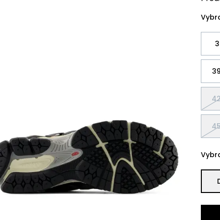
Vybra
3
39
42
45
Vybra