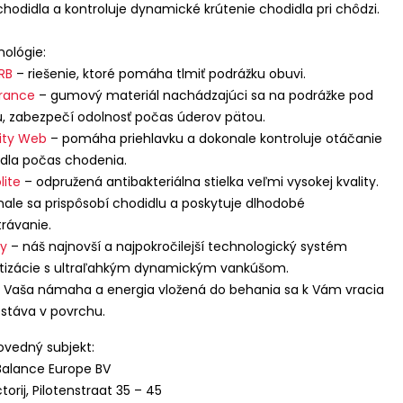
chodidla a kontroluje dynamické krútenie chodidla pri chôdzi.
ológie:
RB
– riešenie, ktoré pomáha tlmiť podrážku obuvi.
rance
– gumový materiál nachádzajúci sa na podrážke pod
, zabezpečí odolnosť počas úderov pätou.
lity Web
– pomáha priehlavku a dokonale kontroluje otáčanie
dla počas chodenia.
lite
– odpružená antibakteriálna stielka veľmi vysokej kvality.
ale sa prispôsobí chodidlu a poskytuje dlhodobé
rávanie.
gy
– náš najnovší a najpokročilejší technologický systém
izácie s ultraľahkým dynamickým vankúšom.
 Vaša námaha a energia vložená do behania sa k Vám vracia
stáva v povrchu.
vedný subjekt:
alance Europe BV
torij, Pilotenstraat 35 – 45