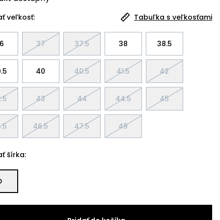
ť veľkosť:
Tabuľka s veľkosťami
6
37
37.5
38
38.5
.5
40
40.5
41.5
42
.5
43
44
44.5
45
.5
46.5
47.5
49
ť šírka:
D