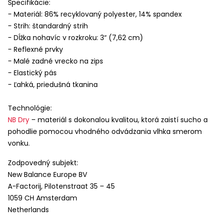
Špecifikácie:
- Materiál: 86% recyklovaný polyester, 14% spandex
- Strih: štandardný strih
- Dĺžka nohavíc v rozkroku: 3“ (7,62 cm)
- Reflexné prvky
- Malé zadné vrecko na zips
- Elastický pás
- Ľahká, priedušná tkanina
Technológie:
NB Dry
– materiál s dokonalou kvalitou, ktorá zaistí sucho a
pohodlie pomocou vhodného odvádzania vlhka smerom
vonku.
Zodpovedný subjekt:
New Balance Europe BV
A-Factorij, Pilotenstraat 35 – 45
1059 CH Amsterdam
Netherlands