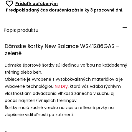
Pridať k obľúbeným
Predpokladaný čas doručenia zásielky 3 pracovné dni.
Popis produktu
Dámske šortky New Balance WS41286GAS –
zelené
Dámske športové šortky sú ideálnou voľbou na každodenný
tréning alebo beh.
Oblečenie je vyrobené z vysokokvalitných materiálov a je
vybavené technológiou
NB Dry
, ktorá vás vďaka rýchlym
vlastnostiam odvádzania vlhkosti zanechá v suchu aj
počas najintenzívnejších tréningov.
Šortky majú zadné vrecko na zips a reflexné prvky na
zlepšenie viditeľnosti po zotmení.