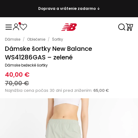
Doprava a vrátenie zadarmo ↓
Dámske
/
Oblečenie
/
Šortky
Dámske šortky New Balance
WS41286GAS – zelené
Dámske bežecké šortky
40,00 €
70,00 €
Najnižšia cena počas 30 dní pred znížením:
65,00 €