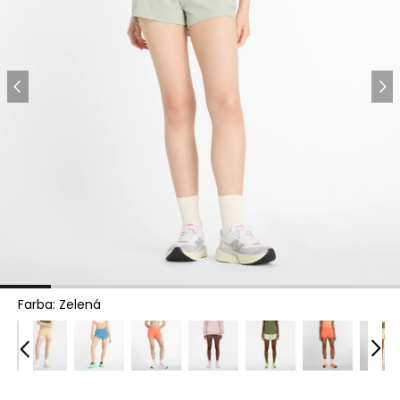
Farba
:
Zelená