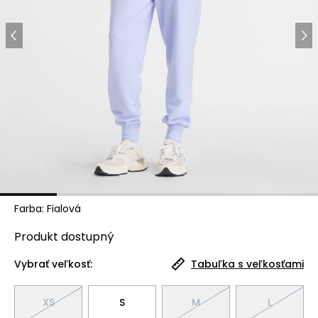
Farba
:
Fialová
Produkt
dostupný
Vybrať veľkosť:
Tabuľka s veľkosťami
XS
S
M
L