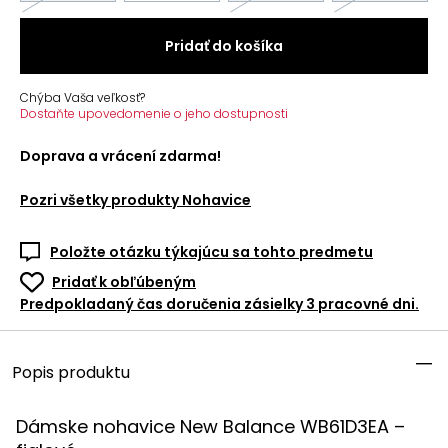
Pridať do košíka
Chýba Vaša veľkosť?
Dostaňte upovedomenie o jeho dostupnosti
Doprava a vrácení zdarma!
Pozri všetky produkty
Nohavice
Položte otázku týkajúcu sa tohto predmetu
Pridať k obľúbeným
Predpokladaný čas doručenia zásielky 3 pracovné dni.
Popis produktu
Dámske nohavice New Balance WB61D3EA –