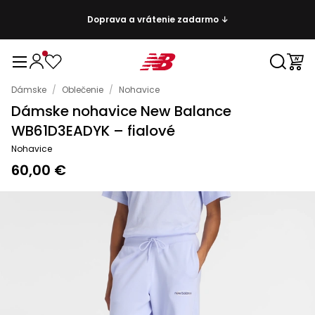
Doprava a vrátenie zadarmo ↓
Dámske
/
Oblečenie
/
Nohavice
Dámske nohavice New Balance
WB61D3EADYK – fialové
Nohavice
60,00 €