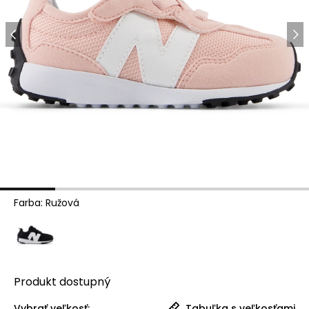
Farba
:
Ružová
Produkt
dostupný
Vybrať veľkosť:
Tabuľka s veľkosťami