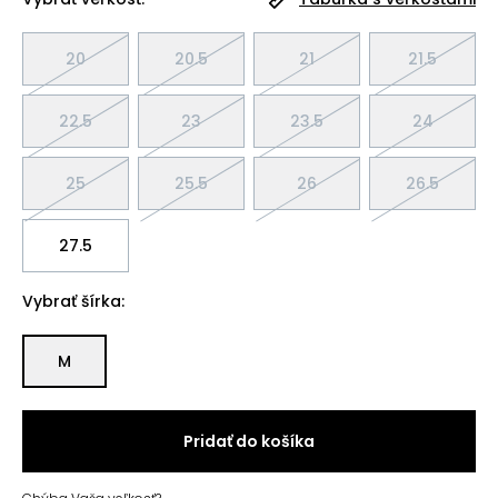
20
20.5
21
21.5
22.5
23
23.5
24
25
25.5
26
26.5
27.5
Vybrať šírka:
M
Pridať do košíka