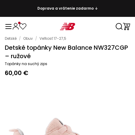
Doprava a vrátenie zadarmo ↓
Detské
/
Obuv
/
Veľkosť 17-27,5
Detské topánky New Balance NW327CGP
– ružové
Topánky na suchý zips
60,00 €