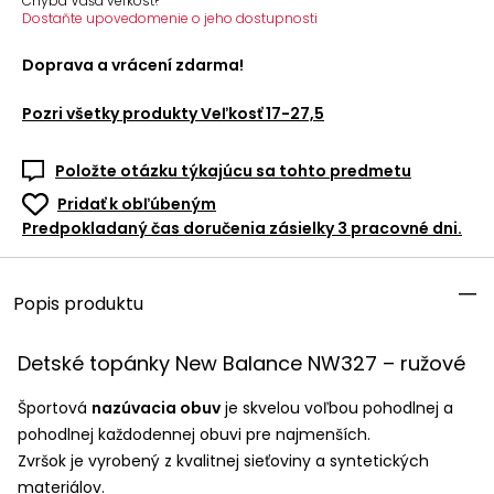
Chýba Vaša veľkosť?
Dostaňte upovedomenie o jeho dostupnosti
Doprava a vrácení zdarma!
Pozri všetky produkty
Veľkosť 17-27,5
Položte otázku týkajúcu sa tohto predmetu
Pridať k obľúbeným
Predpokladaný čas doručenia zásielky 3 pracovné dni.
Popis produktu
Detské topánky New Balance NW327 – ružové
Športová
nazúvacia obuv
je skvelou voľbou pohodlnej a
pohodlnej každodennej obuvi pre najmenších.
Zvršok je vyrobený z kvalitnej sieťoviny a syntetických
materiálov.