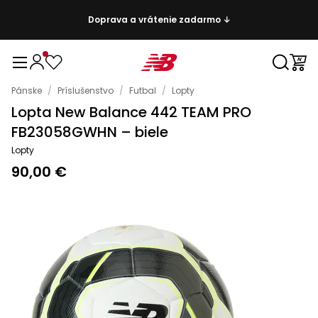
Doprava a vrátenie zadarmo ↓
Pánske
/
Príslušenstvo
/
Futbal
/
Lopty
Lopta New Balance 442 TEAM PRO
FB23058GWHN – biele
Lopty
90,00 €