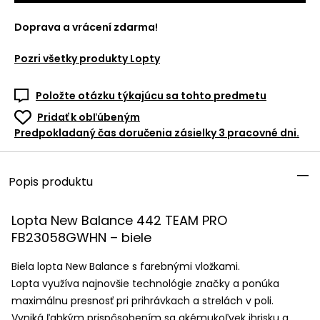
Doprava a vrácení zdarma!
Pozri všetky produkty
Lopty
Položte otázku týkajúcu sa tohto predmetu
Pridať k obľúbeným
Predpokladaný čas doručenia zásielky 3 pracovné dni.
Popis produktu
Lopta New Balance 442
TEAM
PRO
FB23058GWHN – biele
Biela lopta New Balance s farebnými vložkami.
Lopta využíva najnovšie technológie značky a ponúka
maximálnu presnosť pri prihrávkach a strelách v poli.
Vyniká ľahkým prispôsobením sa akémukoľvek ihrisku a