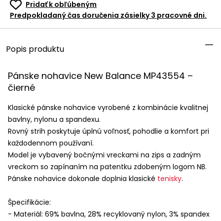
Pridať k obľúbeným
Predpokladaný čas doručenia zásielky 3 pracovné dni.
Popis produktu
Pánske nohavice New Balance MP43554 –
čierné
Klasické pánske nohavice vyrobené z kombinácie kvalitnej
bavlny, nylonu a spandexu.
Rovný strih poskytuje úplnú voľnosť, pohodlie a komfort pri
každodennom používaní.
Model je vybavený bočnými vreckami na zips a zadným
vreckom so zapínaním na patentku zdobeným logom NB.
Pánske nohavice dokonale doplnia klasické
tenisky
.
Špecifikácie:
- Materiál: 69% bavlna, 28% recyklovaný nylon, 3% spandex