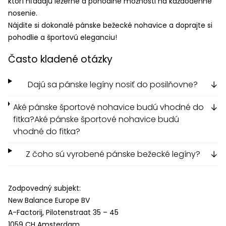
ktorí hľadajú ležérne a pohodlné možnosti na každodenné
nosenie.
Nájdite si dokonalé pánske bežecké nohavice a doprajte si
pohodlie a športovú eleganciu!
Často kladené otázky
Dajú sa pánske legíny nosiť do posilňovne?
↓
Aké pánske športové nohavice budú vhodné do
↓
fitka?Aké pánske športové nohavice budú
vhodné do fitka?
Z čoho sú vyrobené pánske bežecké legíny?
↓
Zodpovedný subjekt:
New Balance Europe BV
A-Factorij, Pilotenstraat 35 – 45
1059 CH Amsterdam