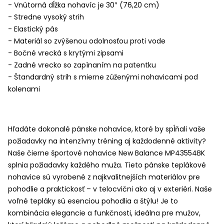
- Vnútorná dĺžka nohavíc je 30″ (76,20 cm)
- Stredne vysoký strih
- Elastický pás
- Materiál so zvýšenou odolnosťou proti vode
- Bočné vrecká s krytými zipsami
- Zadné vrecko so zapínaním na patentku
- Štandardný strih s mierne zúženými nohavicami pod
kolenami
Hľadáte dokonalé pánske nohavice, ktoré by spĺňali vaše
požiadavky na intenzívny tréning aj každodenné aktivity?
Naše čierne športové nohavice New Balance MP43554BK
splnia požiadavky každého muža. Tieto pánske teplákové
nohavice sú vyrobené z najkvalitnejších materiálov pre
pohodlie a praktickosť – v telocvični ako aj v exteriéri. Naše
voľné tepláky sú esenciou pohodlia a štýlu! Je to
kombinácia elegancie a funkčnosti, ideálna pre mužov,