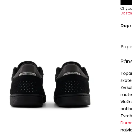
Chýba
Dosta
Dopr
Popi
Pán
Topán
skate
Zvršo
mater
Vlož
antib
Tvrdá
Dura
najvi