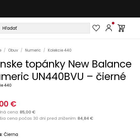
e
/
Obuv
/
Numeric
/
Kolekcie 440
nske topánky New Balance
meric UN440BVU – čierné
ie 440
00 €
dná cena
:
85,00 €
žšia cena počas 30 dní pred znížením:
84,84 €
a
:
Čierna