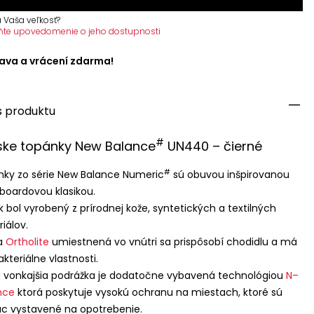
 Vaša veľkosť?
ňte upovedomenie o jeho dostupnosti
ava a vrácení zdarma!
s produktu
#
ske topánky New Balance
UN440 – čierné
#
ky zo série New Balance Numeric
sú obuvou inšpirovanou
boardovou klasikou.
k bol vyrobený z prírodnej kože, syntetických a textilných
iálov.
ka
Ortholite
umiestnená vo vnútri sa prispôsobí chodidlu a má
akteriálne vlastnosti.
 vonkajšia podrážka je dodatočne vybavená technológiou
N–
nce
ktorá poskytuje vysokú ochranu na miestach, ktoré sú
ac vystavené na opotrebenie.