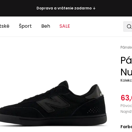
Doprava a vrátenie zadarmo ↓
tské
Šport
Beh
SALE
Pánsk
Pá
Nu
Kolekc
63,
Pôvo
Najni
Farb