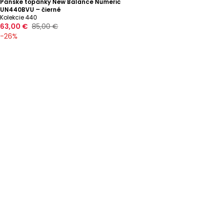
Pánske topánky New Balance Numeric
UN440BVU – čierné
Kolekcie 440
63,00 €
85,00 €
-
26
%