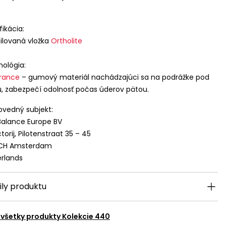
fikácia:
filovaná vložka
Ortholite
ológia:
rance
– gumový materiál nachádzajúci sa na podrážke pod
, zabezpečí odolnosť počas úderov pätou.
vedný subjekt:
alance Europe BV
torij, Pilotenstraat 35 – 45
 CH Amsterdam
rlands
ily produktu
 všetky produkty
Kolekcie 440