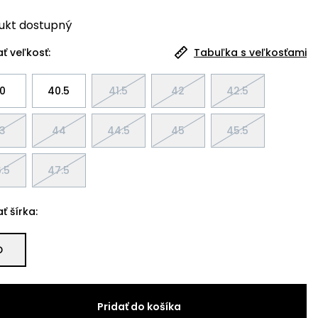
ukt
dostupný
ť veľkosť:
Tabuľka s veľkosťami
0
40.5
41.5
42
42.5
3
44
44.5
45
45.5
.5
47.5
ť šírka:
D
Pridať do košíka