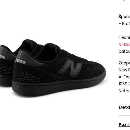
Špeci
- Pro
Techn
N–Du
pätou
Zodpo
New B
A-Fac
1059
Nethe
Deta
Pozri