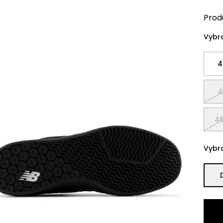
Prod
Vybra
4
4
46
Vybra