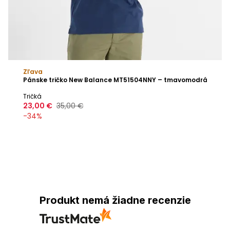
Zľava
Pánske tričko New Balance MT51504NNY – tmavomodrá
Tričká
23,00 €
35,00 €
-
34
%
Produkt nemá žiadne recenzie