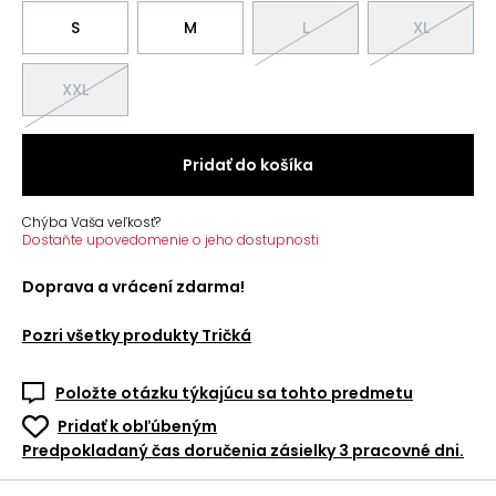
S
M
L
XL
XXL
Pridať do košíka
Chýba Vaša veľkosť?
Dostaňte upovedomenie o jeho dostupnosti
Doprava a vrácení zdarma!
Pozri všetky produkty
Tričká
Položte otázku týkajúcu sa tohto predmetu
Pridať k obľúbeným
Predpokladaný čas doručenia zásielky 3 pracovné dni.