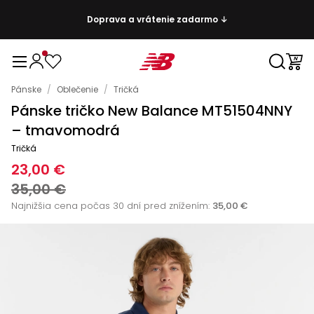
Doprava a vrátenie zadarmo ↓
Pánske
/
Oblečenie
/
Tričká
Pánske tričko New Balance MT51504NNY
– tmavomodrá
Tričká
23,00 €
35,00 €
Najnižšia cena počas 30 dní pred znížením:
35,00 €