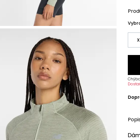
Prod
Vybra
X
Chýba
Dosta
Dopr
Popi
Dám