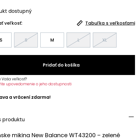
ukt
dostupný
ť veľkosť:
Tabuľka s veľkosťami
S
S
M
L
XL
Pridať do košíka
 Vaša veľkosť?
ňte upovedomenie o jeho dostupnosti
ava a vrácení zdarma!
s produktu
ske mikina New Balance WT43200 – zelené