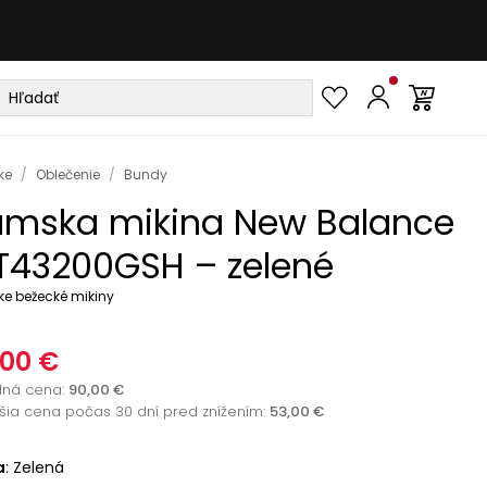
ke
/
Oblečenie
/
Bundy
mska mikina New Balance
43200GSH – zelené
e bežecké mikiny
,00 €
dná cena
:
90,00 €
žšia cena počas 30 dní pred znížením:
53,00 €
a
:
Zelená