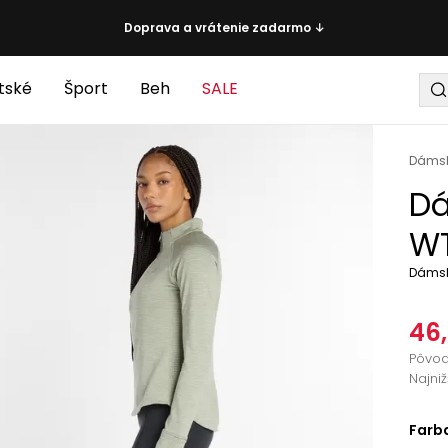
Doprava a vrátenie zadarmo ↓
tské
Šport
Beh
SALE
Dáms
Dá
WT
Dámsk
46
Pôvo
Najni
Farb