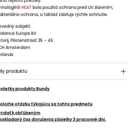
ušnú teplotu pokožky.
hnológii
NB
HEAT
bola použitá ochrana pred UV žiarením,
akteriálna ochrana, a taktiež zaisťuje rýchle schnutie.
vedný subjekt:
alance Europe BV
torij, Pilotenstraat 35 – 45
 CH Amsterdam
rlands
ily produktu
 všetky produkty
Bundy
oložte otázku týkajúcu sa tohto predmetu
Pridať k obľúbeným
okladaný čas doručenia zásielky 3 pracovné dni.