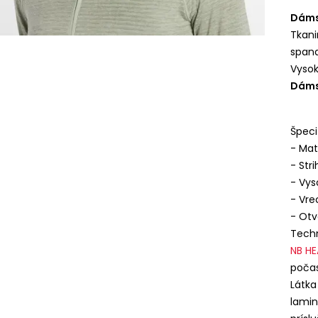
Dáms
Tkani
spand
Vysok
Dáms
Špeci
- Mat
- Stri
- Vys
- Vre
- Otv
Techn
NB
HE
počas
Látk
lamin