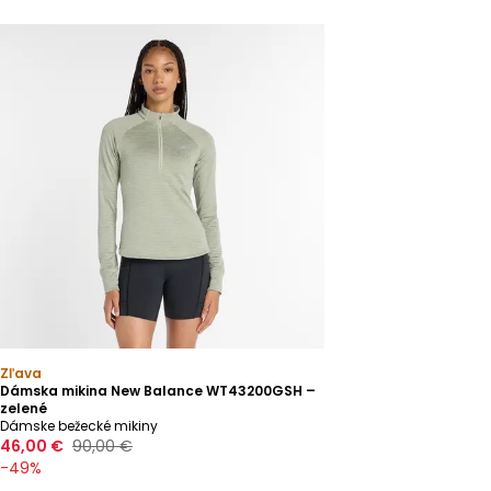
Zľava
Dámska mikina New Balance WT43200GSH –
zelené
Dámske bežecké mikiny
46,00 €
90,00 €
-
49
%