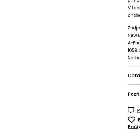
prísl
V tec
antib
Zodpo
New B
A-Fac
1059
Nethe
Deta
Pozri
P
Predp