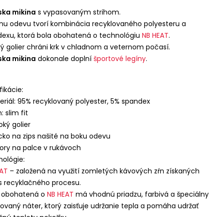
ka mikina
s vypasovaným strihom.
nu odevu tvorí kombinácia recyklovaného polyesteru a
exu, ktorá bola obohatená o technológiu
NB
HEAT
.
ý golier chráni krk v chladnom a veternom počasí.
ka mikina
dokonale doplní
športové legíny
.
fikácie:
eriál: 95% recyklovaný polyester, 5% spandex
h: slim fit
oký golier
cko na zips našité na boku odevu
ory na palce v rukávoch
ológie:
AT
– založená na využití zomletých kávových zŕn získaných
 recyklačného procesu.
a obohatená o
NB
HEAT
má vhodnú priadzu, farbivá a špeciálny
ovaný náter, ktorý zaisťuje udržanie tepla a pomáha udržať