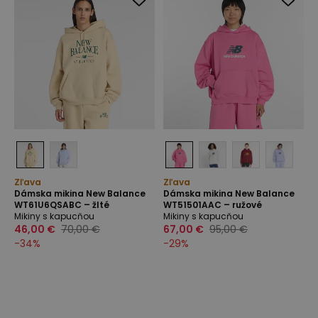
Zľava
Zľava
Dámska mikina New Balance
Dámska mikina New Balance
WT61U6QSABC – žlté
WT51501AAC – ružové
Mikiny s kapucňou
Mikiny s kapucňou
46,00 €
70,00 €
67,00 €
95,00 €
-
34
%
-
29
%