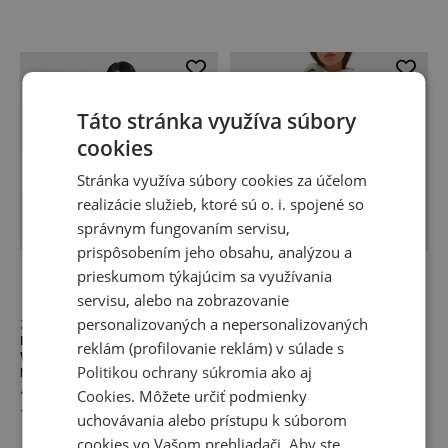
Táto stránka využíva súbory
cookies
Stránka využíva súbory cookies za účelom
realizácie služieb, ktoré sú o. i. spojené so
správnym fungovaním servisu,
prispôsobením jeho obsahu, analýzou a
prieskumom týkajúcim sa využívania
servisu, alebo na zobrazovanie
personalizovaných a nepersonalizovaných
Zľava
Novinka
Dámska mikina New Balance
Dámska bunda New Balance
reklám (profilovanie reklám) v súlade s
WJ61W2EEABR – sivé
MADE in USA WT51547OVN –
Politikou ochrany súkromia
ako aj
Mikiny s kapucňou
zelené
Mikiny s kapucňou
40,00 €
70,00 €
Cookies
. Môžete určiť podmienky
175,00 €
-
43
%
uchovávania alebo prístupu k súborom
cookies vo Vašom prehliadači. Aby ste