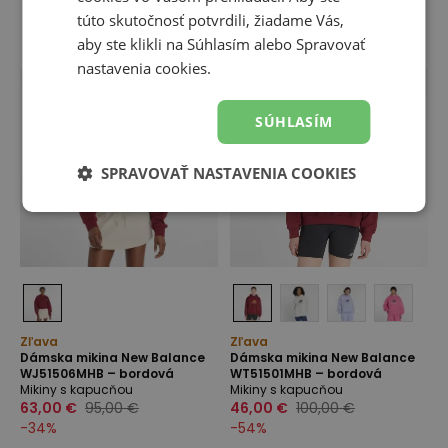
túto skutočnosť potvrdili, žiadame Vás,
aby ste klikli na Súhlasím alebo Spravovať
nastavenia cookies.
SÚHLASÍM
SPRAVOVAŤ NASTAVENIA COOKIES
Zľava
Zľava
Dámska mikina New Balance
Dámska mikina New Balance
WJ51506MHB – bordová
WT51501MHB – bordová
Mikiny s kapucňou
Mikiny s kapucňou
63,00 €
95,00 €
46,00 €
100,00 €
-
34
%
-
54
%