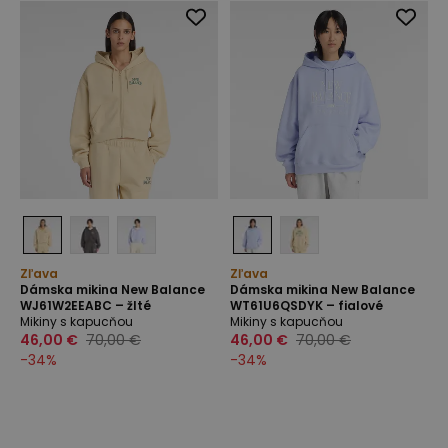
Zľava
Zľava
Dámska mikina New Balance
Dámska mikina New Balance
WJ61W2EEABC – žlté
WT61U6QSDYK – fialové
Mikiny s kapucňou
Mikiny s kapucňou
46,00 €
70,00 €
46,00 €
70,00 €
-
34
%
-
34
%