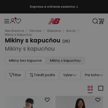
Doprava a vrátenie zadarmo ↓
New Balance
/
Dámske
/
Oblečenie
/
Bundy
/
Mikiny s kapucňou
Mikiny s kapucňou
(
25
)
Mikiny s kapucňou
Mikiny bez kapucne
Mikiny s kapucňou
Filter
Triediť podľa
Vyber
Pre koho