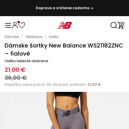
Doprava a vrátenie zadarmo ↓
Dámske
/
Oblečenie
/
Šortky
Dámske šortky New Balance WS21182ZNC
– fialové
Všetko bežecké oblečenie
21,00 €
36,00 €
Najnižšia cena počas 30 dní pred znížením:
21,00 €