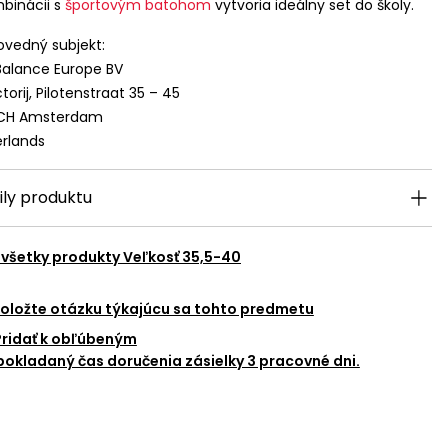
binácii s
športovým batohom
vytvoria ideálny set do školy.
vedný subjekt:
alance Europe BV
torij, Pilotenstraat 35 – 45
 CH Amsterdam
rlands
ily produktu
 všetky produkty
Veľkosť 35,5-40
oložte otázku týkajúcu sa tohto predmetu
Pridať k obľúbeným
okladaný čas doručenia zásielky 3 pracovné dni.