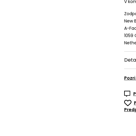
V kom
Zodpo
New B
A-Fac
1059
Nethe
Deta
Pozri
P
Predp