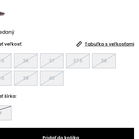
edaný
ť veľkosť:
Tabuľka s veľkosťami
.5
36
37
37.5
38
.5
39
40
ť šírka:
M
Pridať do košíka