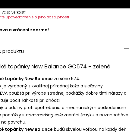
 Vaša veľkosť?
ňte upovedomenie o jeho dostupnosti
ava a vrácení zdarma!
s produktu
ské topánky New Balance GC574 – zelené
ké topánky New Balance
zo série 574.
k je vyrobený z kvalitnej prírodnej kože a sieťoviny.
EVA
použitá pri výrobe strednej podrážky dobre tlmi nárazy a
tuje pocit ľahkosti pri chôdzi.
ý a odolný proti opotrebeniu a mechanickým poškodeniam
 podrážky s
non-marking sole
zabráni šmyku a nezanecháva
 na povrchu.
ké topánky New Balance
budú skvelou voľbou na každý deň.