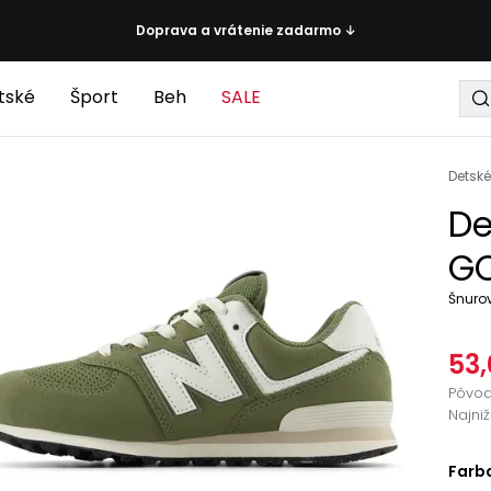
Doprava a vrátenie zadarmo ↓
tské
Šport
Beh
SALE
Detské
De
GC
Šnuro
53,
Pôvo
Najni
Farb