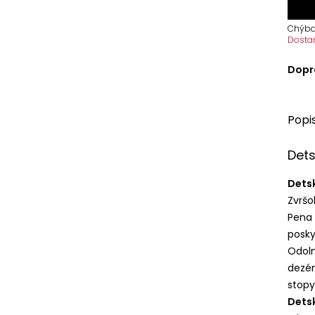
Chýba
Dosta
Dopr
Popi
Det
Dets
Zvršo
Pena
posky
Odoln
dezén
stopy
Dets