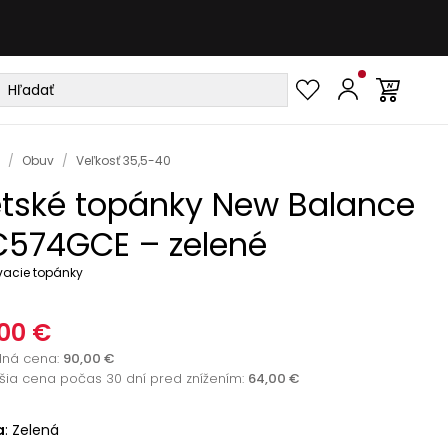
/
Obuv
/
Veľkosť 35,5-40
tské topánky New Balance
574GCE – zelené
vacie topánky
00 €
dná cena
:
90,00 €
žšia cena počas 30 dní pred znížením:
64,00 €
a
:
Zelená