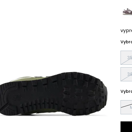
vypr
Vybra
35
38
Vybra