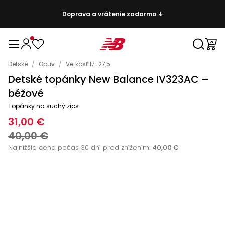
Doprava a vrátenie zadarmo ↓
Detské
/
Obuv
/
Veľkosť 17-27,5
Detské topánky New Balance IV323AC –
béžové
Topánky na suchý zips
31,00 €
40,00 €
Najnižšia cena počas 30 dní pred znížením:
40,00 €