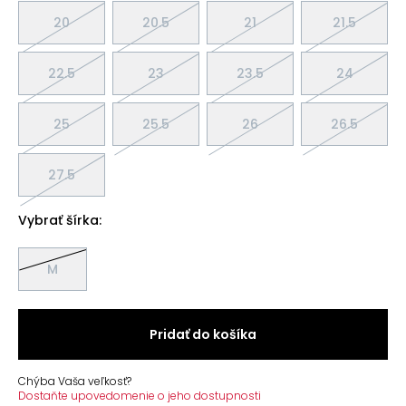
20
20.5
21
21.5
22.5
23
23.5
24
25
25.5
26
26.5
27.5
Vybrať šírka:
M
Pridať do košíka
Chýba Vaša veľkosť?
Dostaňte upovedomenie o jeho dostupnosti