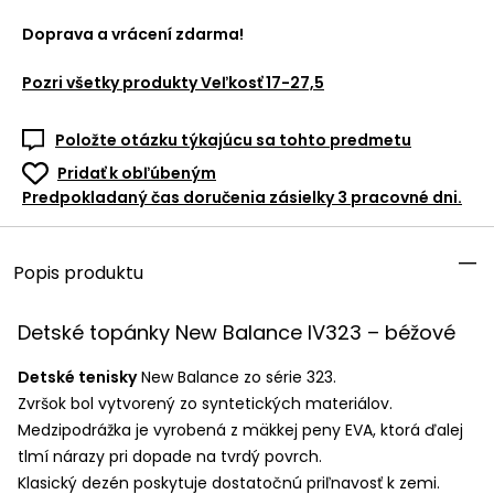
Doprava a vrácení zdarma!
Pozri všetky produkty
Veľkosť 17-27,5
Položte otázku týkajúcu sa tohto predmetu
Pridať k obľúbeným
Predpokladaný čas doručenia zásielky 3 pracovné dni.
Popis produktu
Detské topánky New Balance IV323 – béžové
Detské tenisky
New Balance zo série 323.
Zvršok bol vytvorený zo syntetických materiálov.
Medzipodrážka je vyrobená z mäkkej peny
EVA
, ktorá ďalej
tlmí nárazy pri dopade na tvrdý povrch.
Klasický dezén poskytuje dostatočnú priľnavosť k zemi.