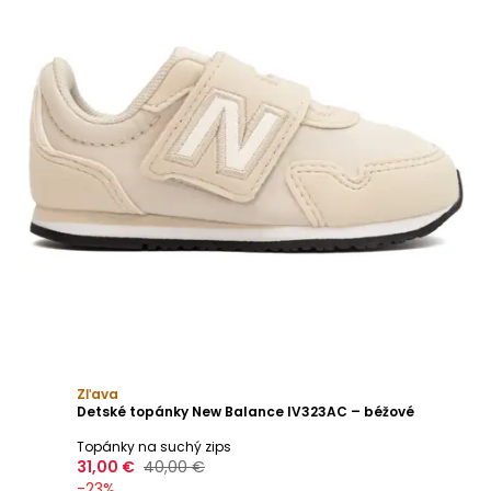
Zľava
Detské topánky New Balance IV323AC – béžové
Topánky na suchý zips
31,00 €
40,00 €
-
23
%