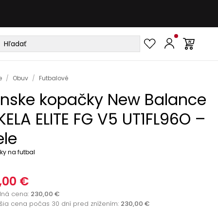
e
/
Obuv
/
Futbalové
nske kopačky New Balance
KELA ELITE FG V5 UT1FL96O –
ele
ky na futbal
,00 €
dná cena
:
230,00 €
žšia cena počas 30 dní pred znížením:
230,00 €