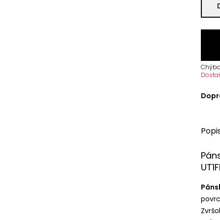
Chýba
Dosta
Dopr
Popi
Pán
UT1F
Páns
povrc
Zvrš