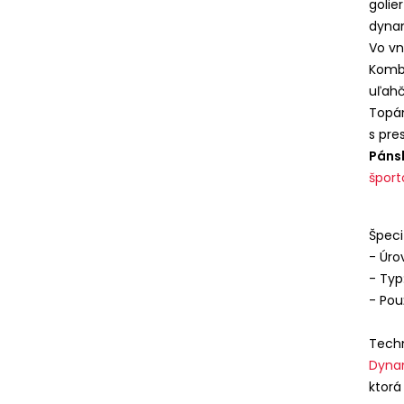
golie
dynam
Vo vn
Kombi
uľahč
Topán
s pre
Páns
špor
Špeci
- Úro
- Typ
- Pou
Techn
Dyna
ktorá