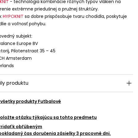
KNIT
- technológia kombinácie rôznych typov vlákien na
renie extrémne priedušnej a pružnej štruktúry.
ok
HYPOKNIT
sa dobre prispôsobuje tvaru chodidla, poskytuje
lie a voľnosť pohybu.
vedný subjekt:
alance Europe BV
torij, Pilotenstraat 35 – 45
 CH Amsterdam
rlands
ily produktu
 všetky produkty
Futbalové
oložte otázku týkajúcu sa tohto predmetu
Pridať k obľúbeným
okladaný čas doručenia zásielky 3 pracovné dni.