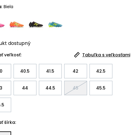
a
:
Biela
ukt
dostupný
ť veľkosť:
Tabuľka s veľkosťami
0
40.5
41.5
42
42.5
3
44
44.5
45
45.5
.5
ť šírka: