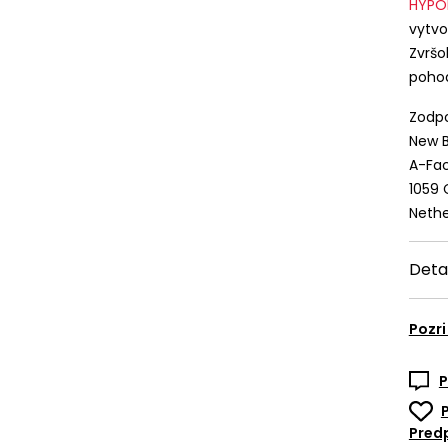
HYPO
vytvo
Zvrš
pohod
Zodpo
New B
A-Fac
1059
Nethe
Deta
Pozri
P
Predp