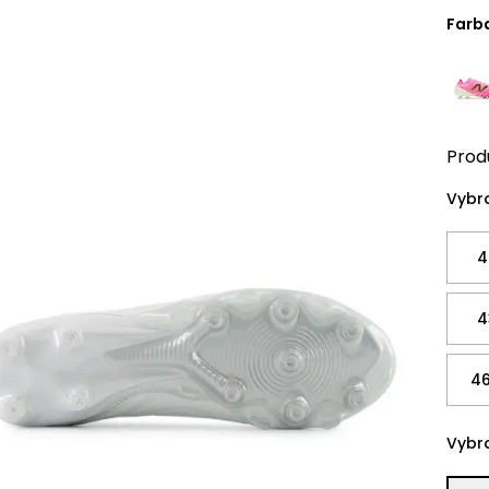
Farb
Prod
Vybra
4
4
46
Vybra