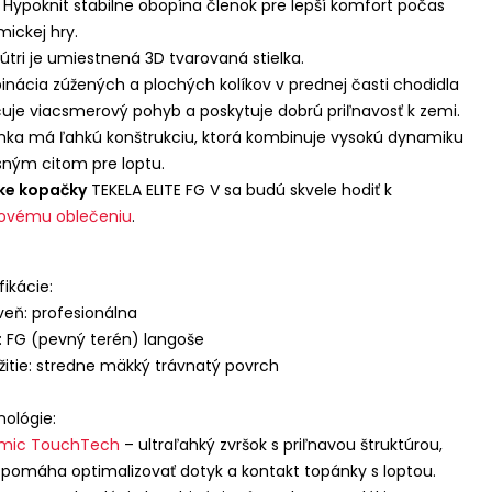
r Hypoknit stabilne obopína členok pre lepší komfort počas
ickej hry.
útri je umiestnená 3D tvarovaná stielka.
nácia zúžených a plochých kolíkov v prednej časti chodidla
uje viacsmerový pohyb a poskytuje dobrú priľnavosť k zemi.
ka má ľahkú konštrukciu, ktorá kombinuje vysokú dynamiku
sným citom pre loptu.
ke kopačky
TEKELA
ELITE
FG V sa budú skvele hodiť k
tovému oblečeniu
.
fikácie:
veň: profesionálna
: FG (pevný terén) langoše
žitie: stredne mäkký trávnatý povrch
ológie:
mic TouchTech
– ultraľahký zvršok s priľnavou štruktúrou,
 pomáha optimalizovať dotyk a kontakt topánky s loptou.