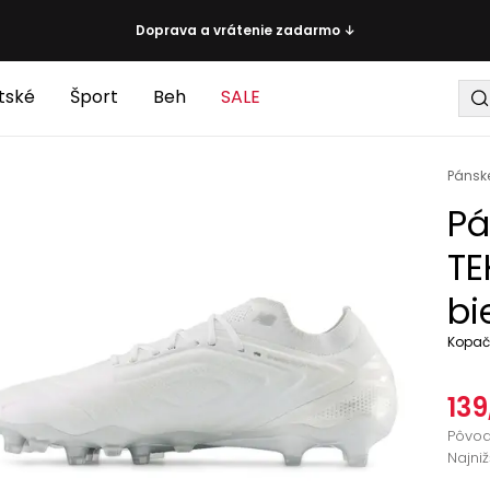
Doprava a vrátenie zadarmo ↓
tské
Šport
Beh
SALE
Pánsk
Pá
TE
bi
Kopač
139
Pôvo
Najni