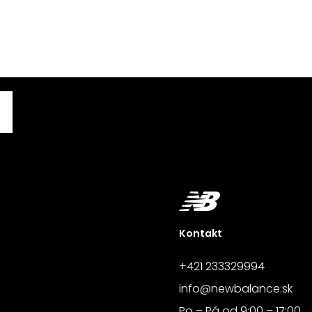
Kontakt
+421 233329994
info@newbalance.sk
Po – Pá od 9:00 – 17:00