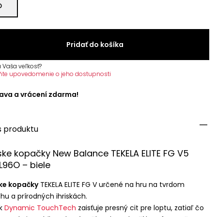
D
Pridať do košíka
 Vaša veľkosť?
ňte upovedomenie o jeho dostupnosti
ava a vrácení zdarma!
s produktu
ske kopačky New Balance
TEKELA
ELITE
FG V5
L96O – biele
ke kopačky
TEKELA
ELITE
FG V určené na hru na tvrdom
hu a prírodných ihriskách.
ok
Dynamic TouchTech
zaisťuje presný cit pre loptu, zatiaľ čo