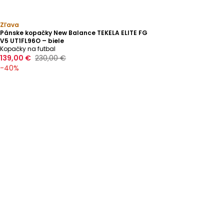
Zľava
Pánske kopačky New Balance TEKELA ELITE FG
V5 UT1FL96O – biele
Kopačky na futbal
139,00 €
230,00 €
-
40
%