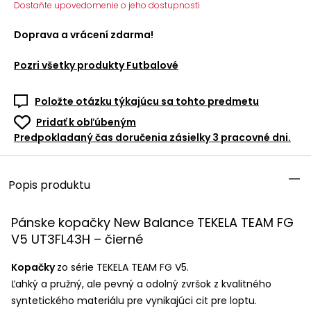
Dostaňte upovedomenie o jeho dostupnosti
Doprava a vrácení zdarma!
Pozri všetky produkty
Futbalové
Položte otázku týkajúcu sa tohto predmetu
Pridať k obľúbeným
Predpokladaný čas doručenia zásielky 3 pracovné dni.
Popis produktu
Pánske kopačky New Balance
TEKELA
TEAM
FG
V5 UT3FL43H – čierné
Kopačky
zo série
TEKELA
TEAM
FG V5.
Ľahký a pružný, ale pevný a odolný zvršok z kvalitného
syntetického materiálu pre vynikajúci cit pre loptu.