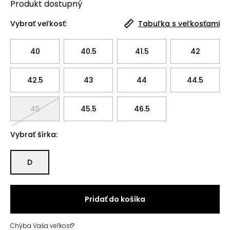
Produkt
dostupný
Vybrať veľkosť:
Tabuľka s veľkosťami
40
40.5
41.5
42
42.5
43
44
44.5
45
45.5
46.5
Vybrať šírka:
D
Pridať do košíka
Chýba Vaša veľkosť?