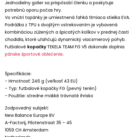
Jednodielny golier sa prispôsobí členku a poskytuje
potrebnú oporu počas hry.
Vo vnútri topánky je umiestnená ľahká tlmiaca stielka
EVA
.
Podrážka z
TPU
s dvojitým vstrekovaním je vybavená
kombináciou zúžených a špicatých kolíkov v prednej časti
chodidla, ktoré uľahčujú dynamický viacsmerový pohyb.
Futbalové
kopačky
TEKELA
TEAM
FG V5 dokonale doplnia
pánske športové oblečenie
.
Špecifikácie:
- Hmotnosť: 246 g (veľkosť 43 EU)
- Typ: futbalové kopačky FG (pevný terén)
- Použitie: stredne mäkké trávnaté ihrisko
Zodpovedný subjekt:
New Balance Europe BV
A-Factorij, Pilotenstraat 35 – 45
1059 CH Amsterdam