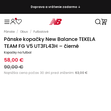
Doprava a vrátenie zadarmo ↓
Pánske
/
Obuv
/
Futbalové
Pánske kopačky New Balance TEKELA
TEAM FG V5 UT3FL43H – čierné
Kopačky na futbal
58,00 €
90,00 €
Najnižšia cena počas 30 dní pred znížením:
63,00 €