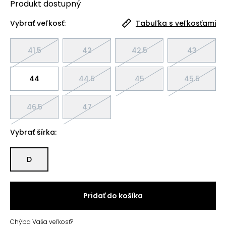
Produkt
dostupný
Vybrať veľkosť:
Tabuľka s veľkosťami
41.5
42
42.5
43
44
44.5
45
45.5
46.5
47
Vybrať šírka:
D
Pridať do košíka
Chýba Vaša veľkosť?