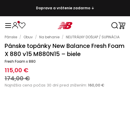
Doprava a vrátenie zadarmo ↓
Pánske
/
Obuv
/
Na behanie
/
NEUTRÁLNY DOŠĽAP / SUPINÁCIA
Pánske topánky New Balance Fresh Foam
X 880 v15 M880N15 – biele
Fresh Foam x 880
115,00 €
174,00 €
Najnižšia cena počas 30 dní pred znížením:
160,00 €