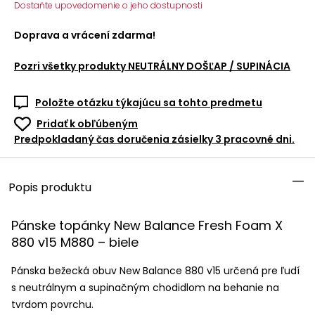
Dostaňte upovedomenie o jeho dostupnosti
Doprava a vrácení zdarma!
Pozri všetky produkty
NEUTRÁLNY DOŠĽAP / SUPINÁCIA
Položte otázku týkajúcu sa tohto predmetu
Pridať k obľúbeným
Predpokladaný čas doručenia zásielky 3 pracovné dni.
Popis produktu
Pánske topánky New Balance Fresh Foam X
880 v15 M880 – biele
Pánska bežecká obuv New Balance 880 v15 určená pre ľudí
s neutrálnym a supinačným chodidlom na behanie na
tvrdom povrchu.