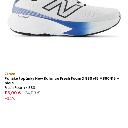
Zľava
Pánske topánky New Balance Fresh Foam X 880 v15 M880N15 –
biele
Fresh Foam x 880
115,00 €
174,00 €
-
34
%