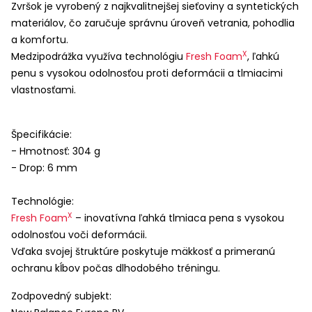
Zvršok je vyrobený z najkvalitnejšej sieťoviny a syntetických
materiálov, čo zaručuje správnu úroveň vetrania, pohodlia
a komfortu.
X
Medzipodrážka využíva technológiu
Fresh Foam
, ľahkú
penu s vysokou odolnosťou proti deformácii a tlmiacimi
vlastnosťami.
Špecifikácie:
- Hmotnosť: 304 g
- Drop: 6 mm
Technológie:
X
Fresh Foam
– inovatívna ľahká tlmiaca pena s vysokou
odolnosťou voči deformácii.
Vďaka svojej štruktúre poskytuje mäkkosť a primeranú
ochranu kĺbov počas dlhodobého tréningu.
Zodpovedný subjekt: