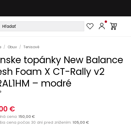
e
/
Obuv
/
Tenisové
nske topánky New Balance
esh Foam X CT-Rally v2
AL1HM – modré
e
00 €
dná cena
:
150,00 €
žšia cena počas 30 dní pred znížením:
105,00 €