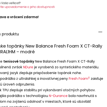
 Vaša veľkosť?
ňte upovedomenie o jeho dostupnosti
ava a vrácení zdarma!
s produktu
ke topánky New Balance Fresh Foam X CT-Rally
MRAL1HM – modré
ke
tenisové topánky
New Balance Fresh Foam X CT-Rally
silnená zvršok
NDure
je vyrobená zo syntetického materiálu.
lovaný jazyk zlepšuje prispôsobenie topánok nohe.
X
podrážka z ultralahkej a inovatívnej peny
Fresh Foam
zaisťuje
ú úroveň odpruženia.
ík
TPU
zlepšuje stabilitu pri vykonávaní otočných pohybov.
jšia podrážka s technológiou
N–Durance
bola navrhnutá s
om na zvýšenú odolnosť v miestach, ktoré sú obzvlášť