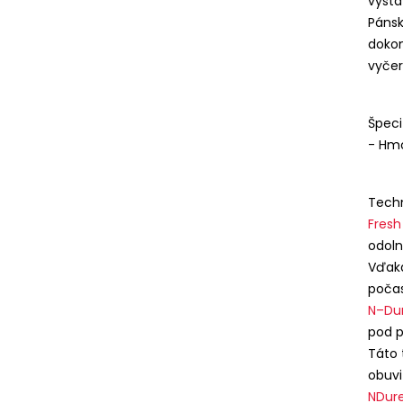
vysta
Páns
dokon
vyčer
Špeci
- Hmo
Techn
Fres
odoln
Vďaka
počas
N–Du
pod p
Táto 
obuvi
NDur