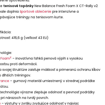
vené opotrebeniu.
ke
tenisové topánky
New Balance Fresh Foam X CT-Rally v2
ale doplnia
športové oblečenie
pre intenzívne a
pávajúce tréningy na tenisovom kurte.
fikácia:
tnosť: 416,6 g (veľkosť 43 EU)
ológie:
X
h Foam
– inovatívna ľahká penová výplň s vysokou
osťou proti deformácii.
 svojej štruktúre zaisťuje mäkkosť a primeranú ochranu kĺbov
 dlhších tréningov.
rance
– gumový materiál umiestnený v strednej podrážke
ätou.
technológia výrazne zlepšuje odolnosť a pevnosť podrážky
 pri nárazoch na tvrdý povrch.
e
– výstuhy v zvršku zvyšujúce odolnosť v najviac