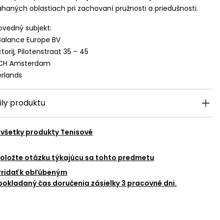
aných oblastiach pri zachovaní pružnosti a priedušnosti.
vedný subjekt:
alance Europe BV
torij, Pilotenstraat 35 – 45
 CH Amsterdam
rlands
ily produktu
 všetky produkty
Tenisové
oložte otázku týkajúcu sa tohto predmetu
Pridať k obľúbeným
okladaný čas doručenia zásielky 3 pracovné dni.