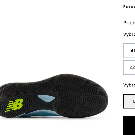
Farb
Prod
Vybra
41
44
Vybra