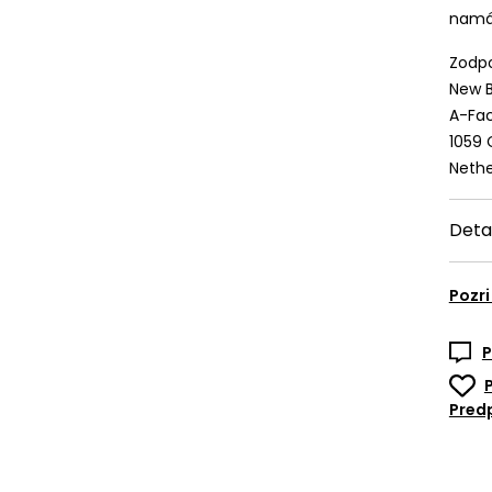
namáh
Zodpo
New B
A-Fac
1059
Nethe
Deta
Pozri
P
Predp