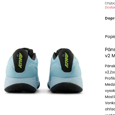
Chýba
Dosta
Dopr
Popi
Páns
v2 
Páns
v2.Zo
Profi
Medzi
vysok
Most
Vonka
ohľad