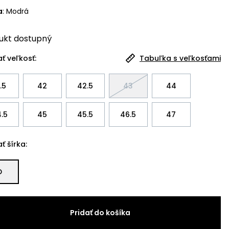
a
:
Modrá
ukt
dostupný
ť veľkosť:
Tabuľka s veľkosťami
.5
42
42.5
43
44
.5
45
45.5
46.5
47
ť šírka:
D
Pridať do košíka