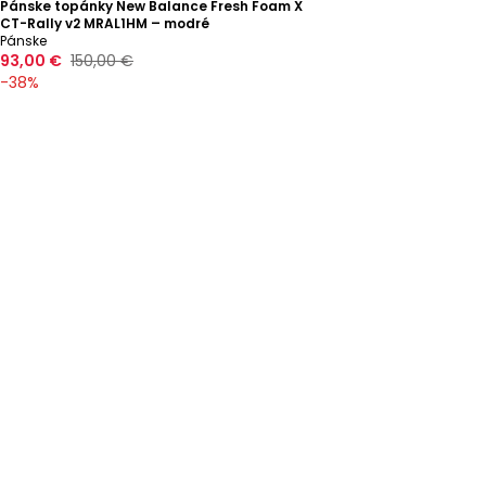
Pánske topánky New Balance Fresh Foam X
CT-Rally v2 MRAL1HM – modré
Pánske
93,00 €
150,00 €
-
38
%