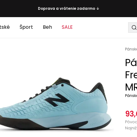
Doprava a vrátenie zadarmo ↓
tské
Šport
Beh
SALE
Pánsk
Pá
Fr
MR
Pánsk
93,
Pôvo
Najni