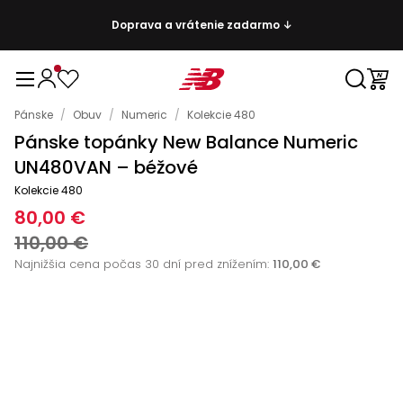
Doprava a vrátenie zadarmo ↓
Pánske
/
Obuv
/
Numeric
/
Kolekcie 480
Pánske topánky New Balance Numeric
UN480VAN – béžové
Kolekcie 480
80,00 €
110,00 €
Najnižšia cena počas 30 dní pred znížením:
110,00 €