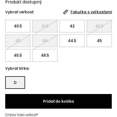
Produkt
dostupný
Vybrať veľkosť:
Tabuľka s veľkosťami
40.5
41.5
42
42.5
43
44
44.5
45
45.5
46.5
Vybrať šírka:
D
Pridať do košíka
Chýba Vaša veľkosť?