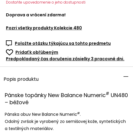
Dostaňte upovedomenie o jeho dostupnosti
Doprava a vrácení zdarma!
Pozri všetky produkty
Kolekcie 480
Položte otázku týkajúcu sa tohto predmetu
Pridať k obľúbeným
Predpokladaný čas doručenia zásielky 3 pracovné dni.
Popis produktu
#
Pánske topánky New Balance Numeric
UN480
– béžové
#
Pánska obuv New Balance Numeric
.
Odolný zvršok je vyrobený zo semišovej kože, syntetických
a textilných materiálov.