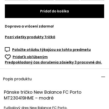
Pridať do košíka
Doprava a vrácení zdarma!
Pozri všetky produkty
Tričká
Položte otázku týkajúcu sa tohto predmetu
Pridať k obľúbeným
Predpokladaný čas doručenia zásielky 3 pracovné dni.
Popis produktu
Pánske tričko New Balance FC Porto
MT230419HME – modré
Futbalový dres New Balance FC Porto.