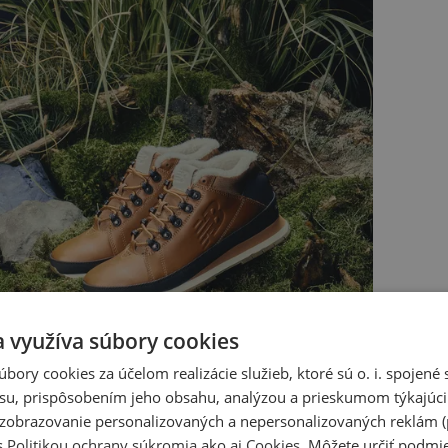
a využíva súbory cookies
úbory cookies za účelom realizácie služieb, ktoré sú o. i. spojen
su, prispôsobením jeho obsahu, analýzou a prieskumom týkajúci
a zobrazovanie personalizovaných a nepersonalizovaných reklám (
s
Politikou ochrany súkromia
ako aj
Cookies
. Môžete určiť podm