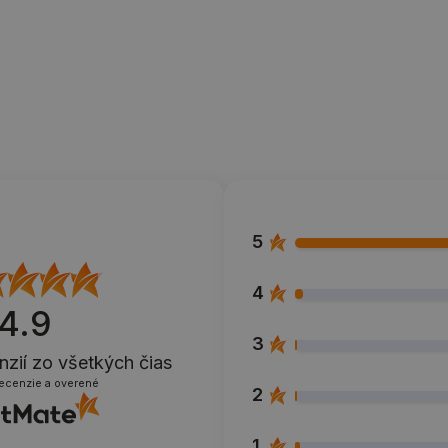
5
4
4.9
3
nzií
zo všetkých čias
recenzie a overené
2
1