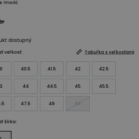
a
:
Hnedá
ukt
dostupný
ť veľkosť:
Tabuľka s veľkosťami
0
40.5
41.5
42
42.5
3
44
44.5
45
45.5
.5
47.5
49
50
ť šírka:
D