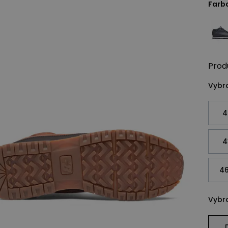
Farb
Prod
Vybra
4
4
46
Vybra