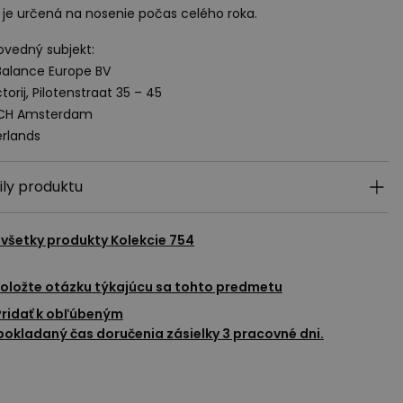
je určená na nosenie počas celého roka.
vedný subjekt:
alance Europe BV
torij, Pilotenstraat 35 – 45
 CH Amsterdam
rlands
ily produktu
 všetky produkty
Kolekcie 754
oložte otázku týkajúcu sa tohto predmetu
Pridať k obľúbeným
okladaný čas doručenia zásielky 3 pracovné dni.