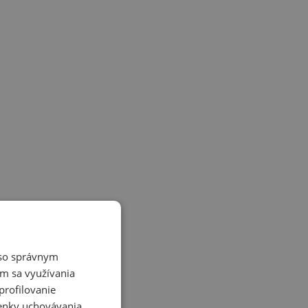
é so správnym
m sa využívania
profilovanie
ienky uchovávania