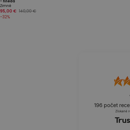
- hnedá
Zimné
95,00 €
140,00 €
-
32
%
196
počet rece
Získané 