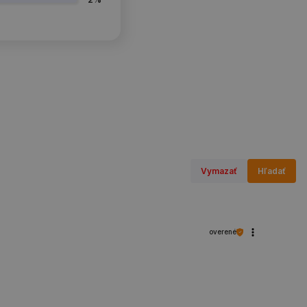
Vymazať
Hľadať
overené