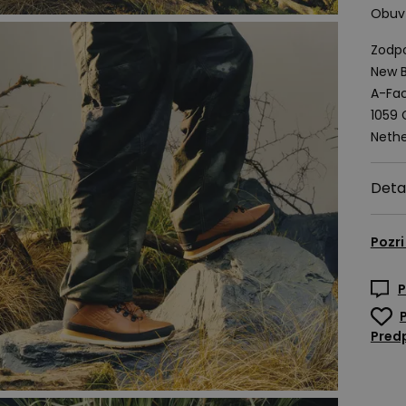
Obuv 
Zodpo
New B
A-Fac
1059
Nethe
Deta
Pozri
P
Predp