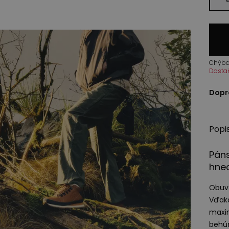
Chýba
Dosta
Dopr
Popi
Pán
hne
Obuv 
Vďaka
maxim
behúň