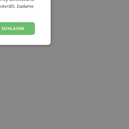
otvrdili, žiadame
SÚHLASÍM