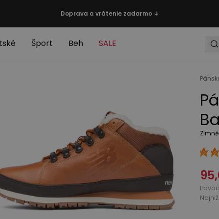
Doprava a vrátenie zadarmo ↓
tské
Šport
Beh
SALE
Pánsk
Pá
Ba
Zimné
95,
Pôvo
Najni