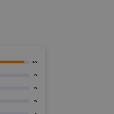
94%
3%
1%
1%
2%