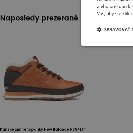
alebo prístupu k 
Vás, aby ste klik
Naposledy prezerané
SPRAVOVAŤ 
Pánske zimné topánky New Balance H754LFT