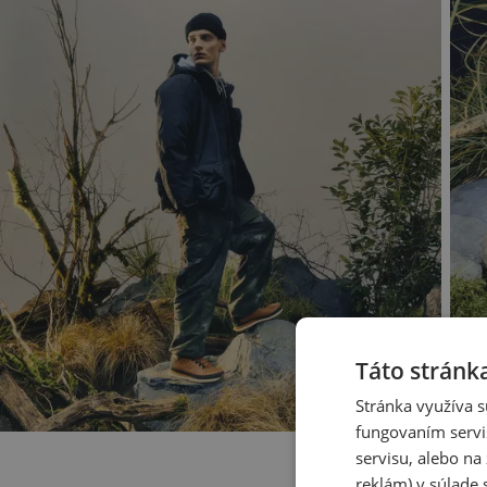
Táto stránk
Stránka využíva s
fungovaním servi
servisu, alebo n
reklám) v súlade 