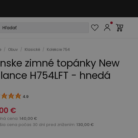
e
/
Obuv
/
Klasické
/
Kolekcie 754
nske zimné topánky New
lance H754LFT - hnedá
4.9
00 €
dná cena
:
140,00 €
žšia cena počas 30 dní pred znížením:
130,00 €