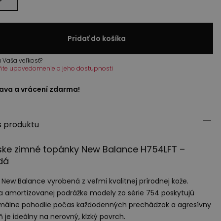
Pridať do košíka
 Vaša veľkosť?
ňte upovedomenie o jeho dostupnosti
ava a vrácení zdarma!
s produktu
ske zimné topánky New Balance H754LFT –
dá
New Balance vyrobená z veľmi kvalitnej prírodnej kože.
 amortizovanej podrážke modely zo série 754 poskytujú
álne pohodlie počas každodenných prechádzok a agresívny
 je ideálny na nerovný, klzký povrch.