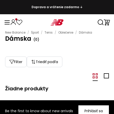
Doprava a vrátenie zadarmo ↓
New Balance
/
Šport
/
Tenis
/
Oblečenie
/
Dámska
Dámska
(
0
)
Filter
Triediť podľa
Žiadne produkty
Be the first to know about new arrivals
Prihlásiť sa