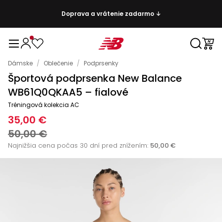
Doprava a vrátenie zadarmo ↓
Dámske
/
Oblečenie
/
Podprsenky
Športová podprsenka New Balance
WB61Q0QKAA5 – fialové
Tréningová kolekcia AC
35,00 €
50,00 €
Najnižšia cena počas 30 dní pred znížením:
50,00 €