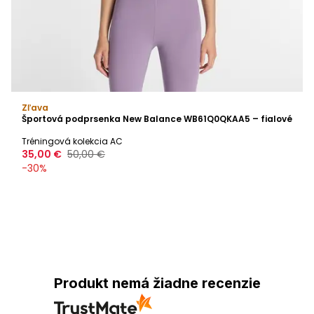
Zľava
Športová podprsenka New Balance WB61Q0QKAA5 – fialové
Tréningová kolekcia AC
35,00 €
50,00 €
-
30
%
Produkt nemá žiadne recenzie