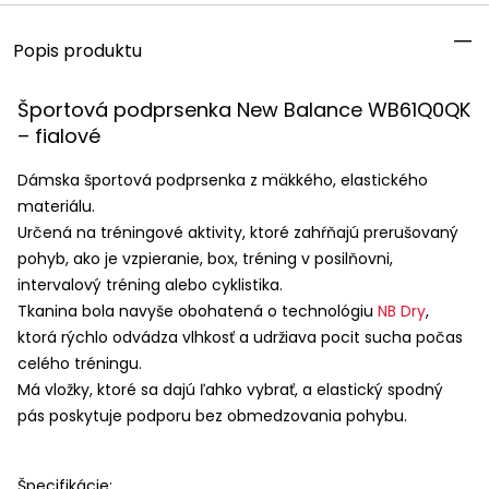
Popis produktu
Športová podprsenka New Balance WB61Q0QK
– fialové
Dámska športová podprsenka z mäkkého, elastického
materiálu.
Určená na tréningové aktivity, ktoré zahŕňajú prerušovaný
pohyb, ako je vzpieranie, box, tréning v posilňovni,
intervalový tréning alebo cyklistika.
Tkanina bola navyše obohatená o technológiu
NB Dry
,
ktorá rýchlo odvádza vlhkosť a udržiava pocit sucha počas
celého tréningu.
Má vložky, ktoré sa dajú ľahko vybrať, a elastický spodný
pás poskytuje podporu bez obmedzovania pohybu.
Špecifikácie: