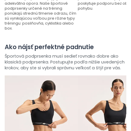
adekvátna opora. Naše športové
poskytuje podporu bez ob
podprsenky určené na tréning
pohybu.
ponúkajú strednú tlmenie odrazu, čím
sú vynikajúcou voľbou pre rôzne typy
tréningu: posilňovňa, cyklistika alebo
box.
Ako nájsť perfektné padnutie
Športová podprsenka musí sedieť rovnako dobre ako
klasická podprsenka. Postupujte podľa nižšie uvedených
krokov, aby ste si vybrali správnu veľkosť a štýl pre vás.