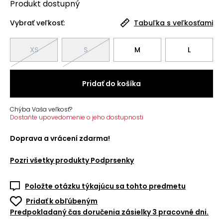
Produkt
dostupný
Vybrať veľkosť:
Tabuľka s veľkosťami
XS
S
M
L
Pridať do košíka
Chýba Vaša veľkosť?
Dostaňte upovedomenie o jeho dostupnosti
Doprava a vrácení zdarma!
Pozri všetky produkty
Podprsenky
Položte otázku týkajúcu sa tohto predmetu
Pridať k obľúbeným
Predpokladaný čas doručenia zásielky 3 pracovné dni.