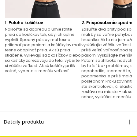
1. Poloha košíčkov
2. Prispôsobenie spodnéh
Nakloňte sa dopredu a umiestnite
Zasuňte dva prsty pod spod
prsia do košíčkov tak, aby ich úplne
mali by sa voľne pohybovať
vyplnili. Spodný pás by mal tesne
hrudníka. Ak to nie je možné
priliehať pod prsiami a košíčky by mali
vyskúšajte väčšiu veľkosť a a
tesne obopínať prsia. Ak sú prsia
príliš veľkú voľnosť pod s
stlačené, vylievajú sa z košíčkov alebo
pásom, vyskúšajte menšiu v
sa košíčky zarezávajú do tela, vyberte
Potom sa zhlboka nadýchni
si väčšiu veľkosť. Ak sú košíčky príliš
by to ísť bez problémov, ale 
voľné, vyberte si menšiu veľkosť.
nepohodlie, znamená to, že
podprsenka je príliš malá. V
poslednom kroku zdvihnite r
ste skontrolovali, či elastick
zostáva na mieste – ak sa 
nahor, vyskúšajte menšiu ve
Detaily produktu