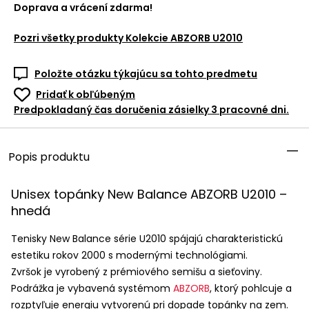
Doprava a vrácení zdarma!
Pozri všetky produkty
Kolekcie ABZORB U2010
Položte otázku týkajúcu sa tohto predmetu
Pridať k obľúbeným
Predpokladaný čas doručenia zásielky 3 pracovné dni.
Popis produktu
Unisex topánky New Balance
ABZORB
U2010 –
hnedá
Tenisky New Balance série U2010 spájajú charakteristickú
estetiku rokov 2000 s modernými technológiami.
Zvršok je vyrobený z prémiového semišu a sieťoviny.
Podrážka je vybavená systémom
ABZORB
, ktorý pohlcuje a
rozptyľuje energiu vytvorenú pri dopade topánky na zem.