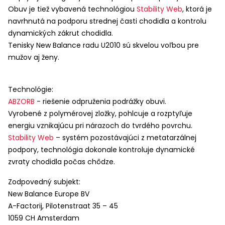
Obuv je tiež vybavená technológiou
Stability Web
, ktorá je
navrhnutá na podporu strednej časti chodidla a kontrolu
dynamických zákrut chodidla.
Tenisky New Balance radu U2010 sú skvelou voľbou pre
mužov aj ženy.
Technológie:
ABZORB
- riešenie odpruženia podrážky obuvi.
Vyrobené z polymérovej zložky, pohlcuje a rozptyľuje
energiu vznikajúcu pri nárazoch do tvrdého povrchu.
Stability Web
– systém pozostávajúci z metatarzálnej
podpory, technológia dokonale kontroluje dynamické
zvraty chodidla počas chôdze.
Zodpovedný subjekt:
New Balance Europe BV
A-Factorij, Pilotenstraat 35 – 45
1059 CH Amsterdam