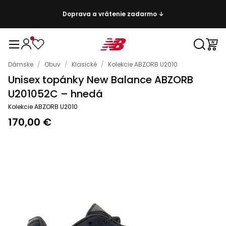
Doprava a vrátenie zadarmo ↓
Dámske
/
Obuv
/
Klasické
/
Kolekcie ABZORB U2010
Unisex topánky New Balance ABZORB
U201052C – hnedá
Kolekcie ABZORB U2010
170,00 €