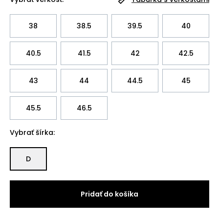
38
38.5
39.5
40
40.5
41.5
42
42.5
43
44
44.5
45
45.5
46.5
Vybrať šírka:
D
Pridať do košíka