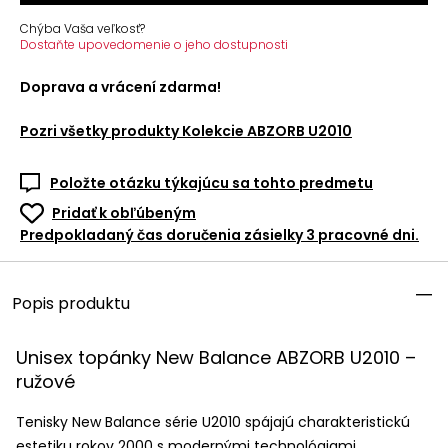
Chýba Vaša veľkosť?
Dostaňte upovedomenie o jeho dostupnosti
Doprava a vrácení zdarma!
Pozri všetky produkty
Kolekcie ABZORB U2010
Položte otázku týkajúcu sa tohto predmetu
Pridať k obľúbeným
Predpokladaný čas doručenia zásielky 3 pracovné dni.
Popis produktu
Unisex topánky New Balance
ABZORB
U2010 –
ružové
Tenisky New Balance série U2010 spájajú charakteristickú
estetiku rokov 2000 s modernými technológiami.