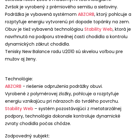
Zvršok je vyrobený z prémiového semišu a sieťoviny.
Podrážka je vybavená systémom
ABZORB
, ktorý pohlcuje a
rozptyľuje energiu vytvorenú pri dopade topánky na zem.
Obuv je tiež vybavená technológiou
Stability Web
, ktorá je
navrhnutá na podporu strednej časti chodidla a kontrolu
dynamických zákrut chodidla.
Tenisky New Balance radu U2010 sú skvelou voľbou pre
mužov aj ženy.
Technológie:
ABZORB
- riešenie odpruženia podrážky obuvi.
Vyrobené z polymérovej zložky, pohlcuje a rozptyľuje
energiu vznikajúcu pri nárazoch do tvrdého povrchu.
Stability Web
– systém pozostávajúci z metatarzálnej
podpory, technológia dokonale kontroluje dynamické
zvraty chodidla počas chôdze.
Zodpovedný subjekt: