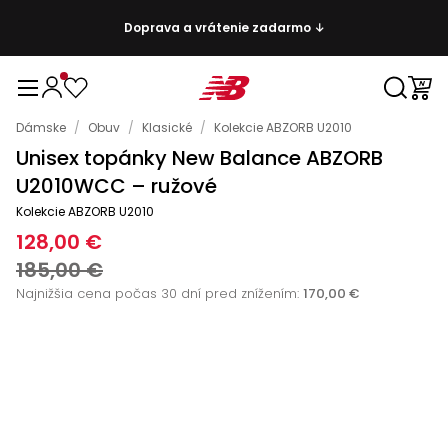
Doprava a vrátenie zadarmo ↓
Dámske
/
Obuv
/
Klasické
/
Kolekcie ABZORB U2010
Unisex topánky New Balance ABZORB
U2010WCC – ružové
Kolekcie ABZORB U2010
128,00 €
185,00 €
Najnižšia cena počas 30 dní pred znížením:
170,00 €