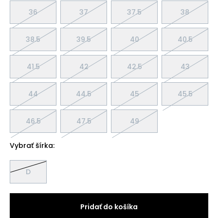
36
37
37.5
38
38.5
39.5
40
40.5
41.5
42
42.5
43
44
44.5
45
45.5
46.5
47.5
49
Vybrať šírka:
D
Pridať do košíka