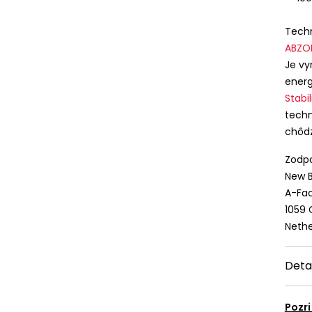
Techn
ABZO
Je vy
energ
Stabi
techn
chôd
Zodpo
New B
A-Fac
1059
Nethe
Deta
Pozri