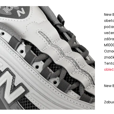
New B
obeto
počas
večer
zdôra
M1000
Označ
značk
Tent
obleč
New B
Zabud