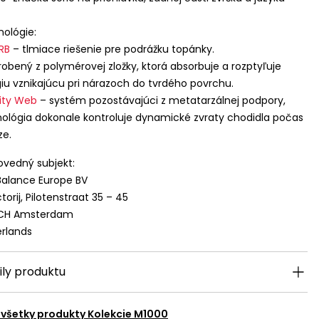
ológie:
RB
– tlmiace riešenie pre podrážku topánky.
robený z polymérovej zložky, ktorá absorbuje a rozptyľuje
iu vznikajúcu pri nárazoch do tvrdého povrchu.
lity Web
– systém pozostávajúci z metatarzálnej podpory,
ológia dokonale kontroluje dynamické zvraty chodidla počas
ze.
vedný subjekt:
alance Europe BV
torij, Pilotenstraat 35 – 45
 CH Amsterdam
rlands
ily produktu
 všetky produkty
Kolekcie M1000