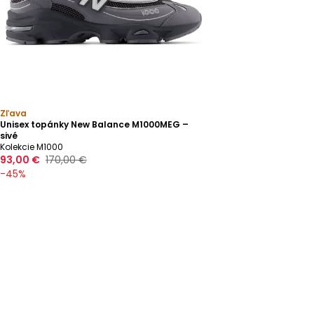
Zľava
Unisex topánky New Balance M1000MEG –
sivé
Kolekcie M1000
93,00 €
170,00 €
-
45
%