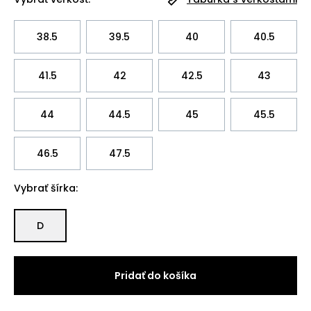
38.5
39.5
40
40.5
41.5
42
42.5
43
44
44.5
45
45.5
46.5
47.5
Vybrať šírka:
D
Pridať do košíka