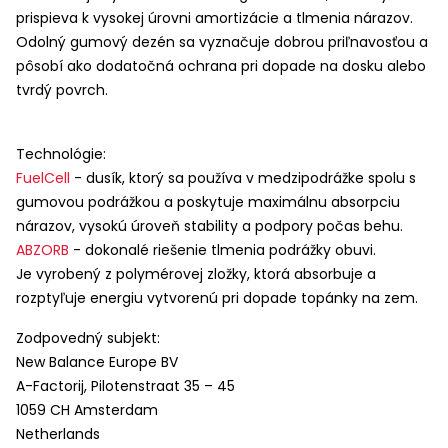
prispieva k vysokej úrovni amortizácie a tlmenia nárazov.
Odolný gumový dezén sa vyznačuje dobrou priľnavosťou a
pôsobí ako dodatočná ochrana pri dopade na dosku alebo
tvrdý povrch.
Technológie:
FuelCell
- dusík, ktorý sa používa v medzipodrážke spolu s
gumovou podrážkou a poskytuje maximálnu absorpciu
nárazov, vysokú úroveň stability a podpory počas behu.
ABZORB
- dokonalé riešenie tlmenia podrážky obuvi.
Je vyrobený z polymérovej zložky, ktorá absorbuje a
rozptyľuje energiu vytvorenú pri dopade topánky na zem.
Zodpovedný subjekt:
New Balance Europe BV
A-Factorij, Pilotenstraat 35 – 45
1059 CH Amsterdam
Netherlands