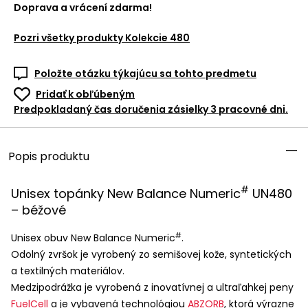
Doprava a vrácení zdarma!
Pozri všetky produkty
Kolekcie 480
Položte otázku týkajúcu sa tohto predmetu
Pridať k obľúbeným
Predpokladaný čas doručenia zásielky 3 pracovné dni.
Popis produktu
#
Unisex topánky New Balance Numeric
UN480
– béžové
#
Unisex obuv New Balance Numeric
.
Odolný zvršok je vyrobený zo semišovej kože, syntetických
a textilných materiálov.
Medzipodrážka je vyrobená z inovatívnej a ultraľahkej peny
FuelCell
a je vybavená technológiou
ABZORB
, ktorá výrazne