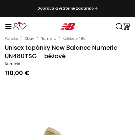
Doprava a vrátenie zadarmo ↓
Pánske
/
Obuv
/
Numeric
/
Kolekcie 480
Unisex topánky New Balance Numeric
UN480TSG – béžové
Numeric
110,00 €