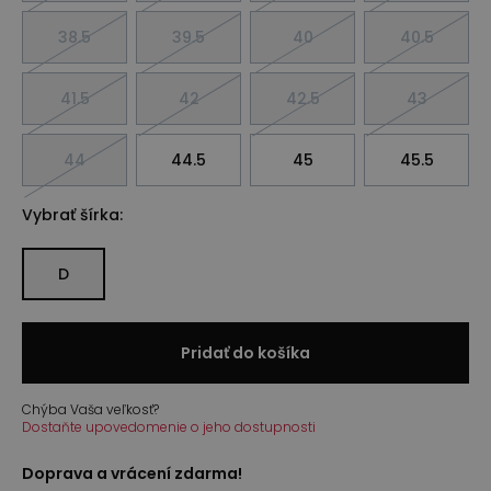
38.5
39.5
40
40.5
41.5
42
42.5
43
44
44.5
45
45.5
Vybrať šírka:
D
Pridať do košíka
Chýba Vaša veľkosť?
Dostaňte upovedomenie o jeho dostupnosti
Doprava a vrácení zdarma!