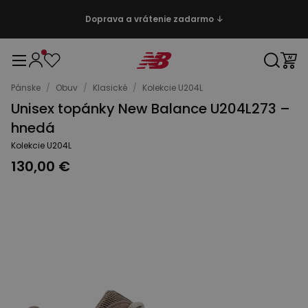
Doprava a vrátenie zadarmo ↓
Pánske
/
Obuv
/
Klasické
/
Kolekcie U204L
Unisex topánky New Balance U204L273 –
hnedá
Kolekcie U204L
130,00 €