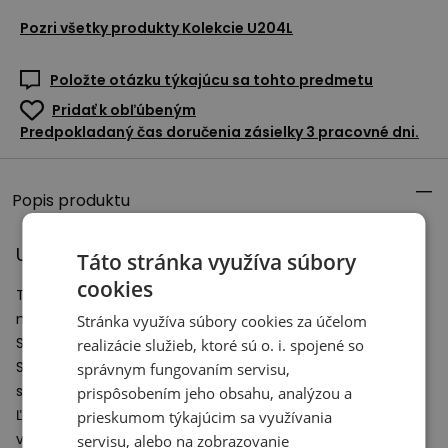
Pozri všetky produkty
Kolekcie U204L
Položte otázku týkajúcu sa tohto predmetu
Pridať k obľúbeným
Predpokladaný čas doručenia zásielky 3 pracovné dni.
Popis produktu
Unisex topánky New Balance U204L – hnedá
Táto stránka využíva súbory
cookies
Tenisky New Balance inšpirované klasickými bežeckými
modelmi.
Stránka využíva súbory cookies za účelom
Séria U204L spája minimalizmus s moderným dizajnom.
realizácie služieb, ktoré sú o. i. spojené so
Svršok je vyrobený z vysoko kvalitnej prírodnej kože a
správnym fungovaním servisu,
syntetických materiálov.
prispôsobením jeho obsahu, analýzou a
Ľahká medzipodrážka z
EVA
peny zaručuje pohodlie a
prieskumom týkajúcim sa využívania
vonkajšia podrážka ponúka vynikajúcu priľnavosť.
servisu, alebo na zobrazovanie