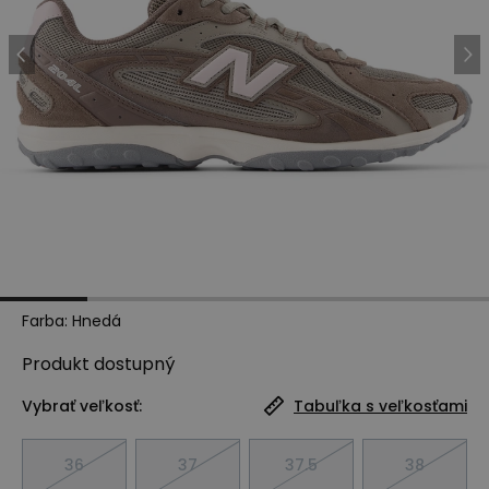
Farba
:
Hnedá
Produkt
dostupný
Vybrať veľkosť:
Tabuľka s veľkosťami
36
37
37.5
38