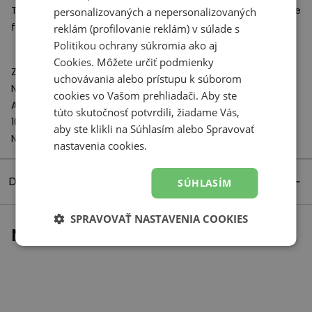
Tenisky New Balance zo série U204L sú ideálnou obuvou pre
personalizovaných a nepersonalizovaných
fanúšikov minimalistického štýlu.
reklám (profilovanie reklám) v súlade s
Politikou ochrany súkromia
ako aj
Cookies
. Môžete určiť podmienky
Zodpovedný subjekt:
uchovávania alebo prístupu k súborom
New Balance Europe BV
cookies vo Vašom prehliadači. Aby ste
A-Factorij, Pilotenstraat 35 – 45
túto skutočnosť potvrdili, žiadame Vás,
1059 CH Amsterdam
aby ste klikli na Súhlasím alebo Spravovať
Netherlands
nastavenia cookies.
Detaily produktu
SÚHLASÍM
SPRAVOVAŤ NASTAVENIA COOKIES
Naposledy prezerané