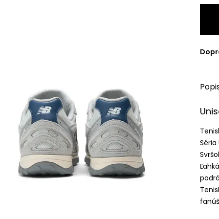
Dopr
Popi
Unis
Tenis
Séria
Svršo
Ľahk
podrá
Tenis
fanúš