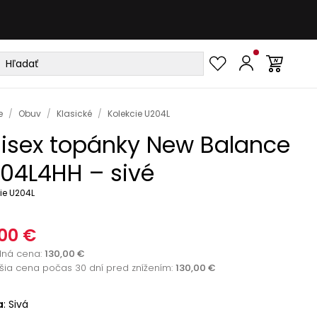
e
/
Obuv
/
Klasické
/
Kolekcie U204L
isex topánky New Balance
04L4HH – sivé
ie U204L
00 €
dná cena
:
130,00 €
žšia cena počas 30 dní pred znížením:
130,00 €
a
:
Sivá