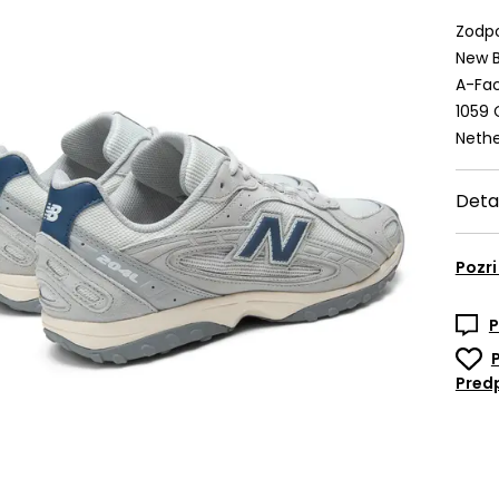
Zodpo
New B
A-Fac
1059
Nethe
Deta
Pozri
P
Predp