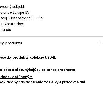
vedný subjekt:
alance Europe BV
torij, Pilotenstraat 35 – 45
 CH Amsterdam
rlands
ily produktu
 všetky produkty
Kolekcie U204L
oložte otázku týkajúcu sa tohto predmetu
Pridať k obľúbeným
okladaný čas doručenia zásielky 3 pracovné dni.