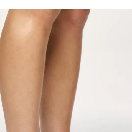
súborom cookies vo Vašom prehliadači. Aby ste túto skutočnosť p
li na Súhlasím alebo Spravovať nastavenia cookies.
NASTAVENIA COOKIES