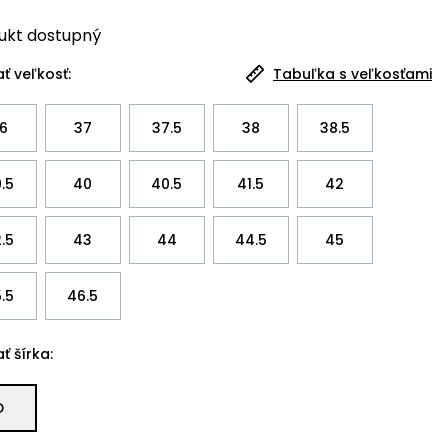
ukt
dostupný
ť veľkosť:
Tabuľka s veľkosťami
6
37
37.5
38
38.5
.5
40
40.5
41.5
42
.5
43
44
44.5
45
.5
46.5
ť šírka:
D