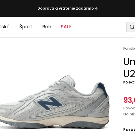
Doprava a vrátenie zadarmo ↓
tské
Šport
Beh
SALE
Pánsk
Un
U2
Kolekc
93,
Pôvo
Najni
Farb