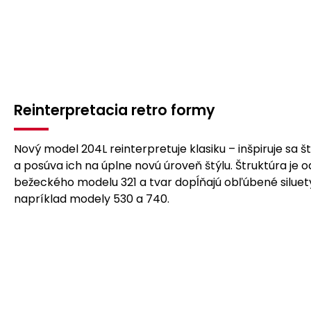
Reinterpretacia retro formy
Nový model 204L reinterpretuje klasiku – inšpiruje sa š
a posúva ich na úplne novú úroveň štýlu. Štruktúra je
bežeckého modelu 321 a tvar dopĺňajú obľúbené siluety
napríklad modely 530 a 740.