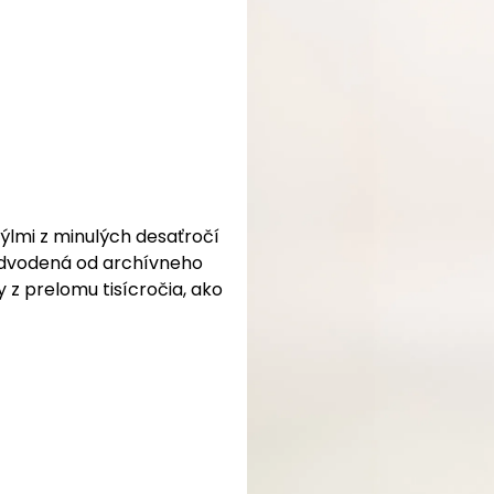
týlmi z minulých desaťročí
 odvodená od archívneho
 z prelomu tisícročia, ako