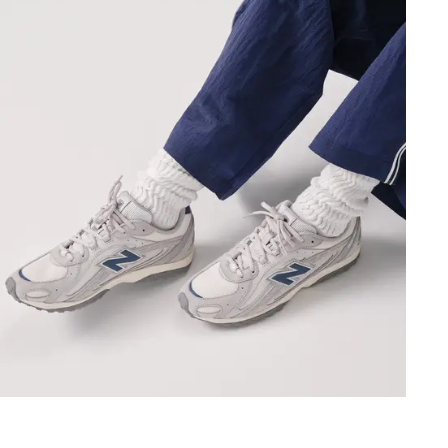
Táto stránk
Stránka využíva s
fungovaním servi
servisu, alebo n
reklám) v súlade 