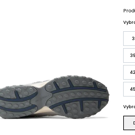
Prod
Vybra
3
39
42
45
Vybra