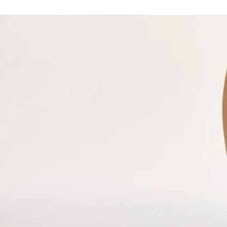
alebo prístupu k 
Vás, aby ste klik
SPRAVOVAŤ 