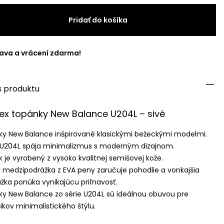
Pridať do košíka
ava a vrácení zdarma!
s produktu
ex topánky New Balance U204L – sivé
ky New Balance inšpirované klasickými bežeckými modelmi.
 U204L spája minimalizmus s moderným dizajnom.
k je vyrobený z vysoko kvalitnej semišovej kože.
á medzipodrážka z
EVA
peny zaručuje pohodlie a vonkajšia
žka ponúka vynikajúcu priľnavosť.
ky New Balance zo série U204L sú ideálnou obuvou pre
ikov minimalistického štýlu.