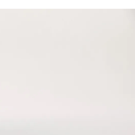
otvrdili, žiadame
SÚHLASÍM