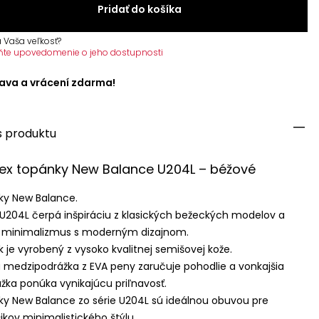
Pridať do košíka
 Vaša veľkosť?
ňte upovedomenie o jeho dostupnosti
ava a vrácení zdarma!
s produktu
ex topánky New Balance U204L – béžové
ky New Balance.
 U204L čerpá inšpiráciu z klasických bežeckých modelov a
 minimalizmus s moderným dizajnom.
k je vyrobený z vysoko kvalitnej semišovej kože.
á medzipodrážka z
EVA
peny zaručuje pohodlie a vonkajšia
žka ponúka vynikajúcu priľnavosť.
ky New Balance zo série U204L sú ideálnou obuvou pre
ikov minimalistického štýlu.