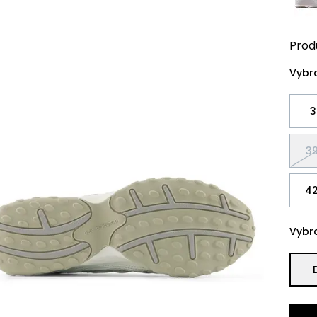
Prod
Vybra
3
39
42
Vybra