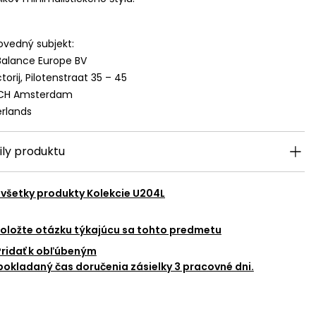
vedný subjekt:
alance Europe BV
torij, Pilotenstraat 35 – 45
 CH Amsterdam
rlands
ily produktu
 všetky produkty
Kolekcie U204L
oložte otázku týkajúcu sa tohto predmetu
Pridať k obľúbeným
okladaný čas doručenia zásielky 3 pracovné dni.