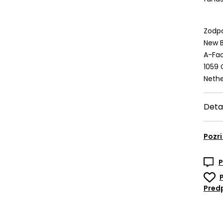
Zodpo
New B
A-Fac
1059
Nethe
Deta
Pozri
P
Predp