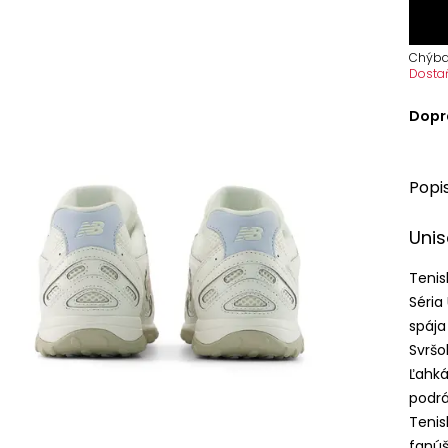
Chýba
Dosta
Dopr
Popi
Unis
Tenis
Séria
spája
Svršo
Ľahk
podrá
Tenis
fanúš