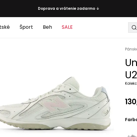
Doprava a vrátenie zadarmo ↓
tské
Šport
Beh
SALE
Pánsk
Un
U2
Kolekc
130
Farb