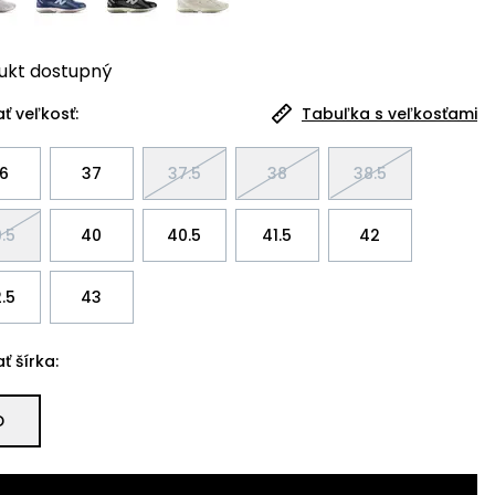
ukt
dostupný
ť veľkosť:
Tabuľka s veľkosťami
6
37
37.5
38
38.5
.5
40
40.5
41.5
42
.5
43
ť šírka:
D