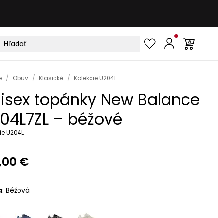
e
/
Obuv
/
Klasické
/
Kolekcie U204L
isex topánky New Balance
04L7ZL – béžové
ie U204L
,00 €
a
:
Béžová