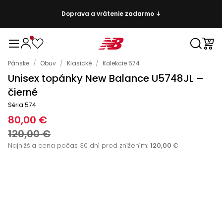
Doprava a vrátenie zadarmo ↓
Pánske
/
Obuv
/
Klasické
/
Kolekcie 574
Unisex topánky New Balance U5748JL –
čierné
Séria 574
80,00 €
120,00 €
Najnižšia cena počas 30 dní pred znížením:
120,00 €