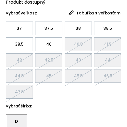
Produkt
dostupný
Vybrať veľkosť:
Tabuľka s veľkosťami
37
37.5
38
38.5
39.5
40
40.5
41.5
42
42.5
43
44
44.5
45
45.5
46.5
47.5
Vybrať šírka:
D