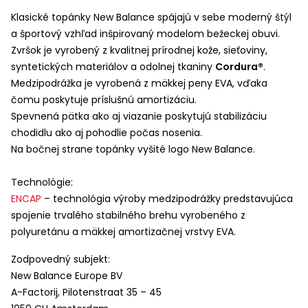
Klasické topánky New Balance spájajú v sebe moderný štýl
a športový vzhľad inšpirovaný modelom bežeckej obuvi.
Zvršok je vyrobený z kvalitnej prírodnej kože, sieťoviny,
syntetických materiálov a odolnej tkaniny
Cordura®
.
Medzipodrážka je vyrobená z mäkkej peny
EVA
, vďaka
čomu poskytuje príslušnú amortizáciu.
Spevnená pätka ako aj viazanie poskytujú stabilizáciu
chodidlu ako aj pohodlie počas nosenia.
Na bočnej strane topánky vyšité logo New Balance.
Technológie:
ENCAP
– technológia výroby medzipodrážky predstavujúca
spojenie trvalého stabilného brehu vyrobeného z
polyuretánu a mäkkej amortizačnej vrstvy
EVA
.
Zodpovedný subjekt:
New Balance Europe BV
A-Factorij, Pilotenstraat 35 – 45