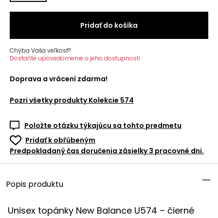
Pridať do košíka
Chýba Vaša veľkosť?
Dostaňte upovedomenie o jeho dostupnosti
Doprava a vrácení zdarma!
Pozri všetky produkty
Kolekcie 574
Položte otázku týkajúcu sa tohto predmetu
Pridať k obľúbeným
Predpokladaný čas doručenia zásielky 3 pracovné dni.
Popis produktu
Unisex topánky New Balance U574 – čierné