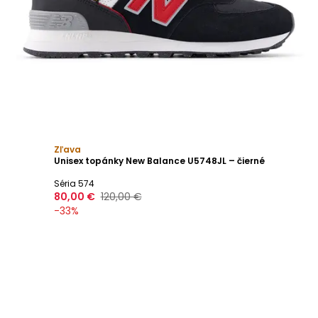
Zľava
Unisex topánky New Balance U5748JL – čierné
Séria 574
80,00 €
120,00 €
-
33
%