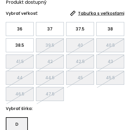
Produkt
dostupný
Vybrať veľkosť:
Tabuľka s veľkosťami
36
37
37.5
38
38.5
39.5
40
40.5
41.5
42
42.5
43
44
44.5
45
45.5
46.5
47.5
Vybrať šírka:
D