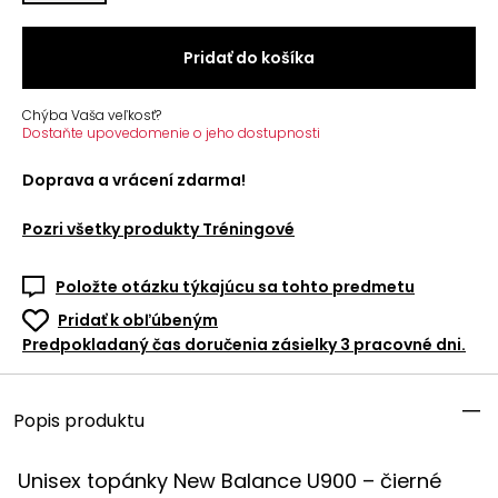
Pridať do košíka
Chýba Vaša veľkosť?
Dostaňte upovedomenie o jeho dostupnosti
Doprava a vrácení zdarma!
Pozri všetky produkty
Tréningové
Položte otázku týkajúcu sa tohto predmetu
Pridať k obľúbeným
Predpokladaný čas doručenia zásielky 3 pracovné dni.
Popis produktu
Unisex topánky New Balance U900 – čierné