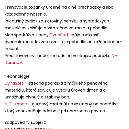
Trénovacie topánky určené na dlhé prechádzky alebo
každodenné nosenie.
Priedušný zvršok zo sieťoviny, semišu a syntetických
materiálov zaisťuje dostatočné vetranie a pohodlie.
Medzipodrážka z peny
DynaSoft
spája mäkkosť s
dynamickou odozvou a zaisťuje pohodlie pri každodennom
nosení.
Predstavovaný model má odolnú vonkajšiu podrážku
N–
Durance
.
Technológie:
DynaSoft
– stredná podrážka z mäkkého penového
materiálu, ktorá zaručuje vysokú úroveň tlmenia a
umožňuje plynulý a stabilný beh.
N–Durance
– gumový materiál umiestnený na podrážke,
ktorý zabezpečuje odolnosť pri nárazoch o povrch.
Zodpovedný subjekt: