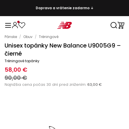
Doprava a vrátenie zadarmo ↓
Pánske
/
Obuv
/
Tréningové
Unisex topánky New Balance U9005G9 –
čierné
Tréningové topánky
58,00 €
90,00 €
Najnižšia cena počas 30 dní pred znížením:
63,00 €