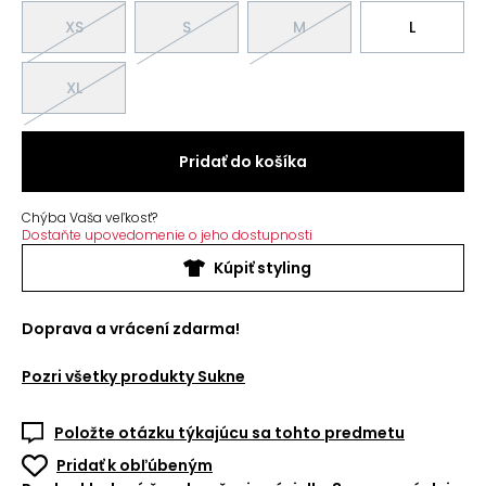
XS
S
M
L
XL
Pridať do košíka
Chýba Vaša veľkosť?
Dostaňte upovedomenie o jeho dostupnosti
Kúpiť styling
Doprava a vrácení zdarma!
Pozri všetky produkty
Sukne
Položte otázku týkajúcu sa tohto predmetu
Pridať k obľúbeným