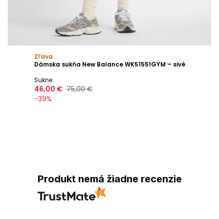
Zľava
Dámska sukňa New Balance WK51551GYM – sivé
Sukne
46,00 €
75,00 €
-
39
%
Produkt nemá žiadne recenzie