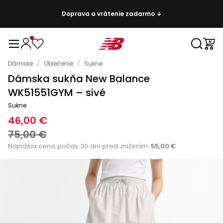
Doprava a vrátenie zadarmo ↓
Dámske
/
Oblečenie
/
Sukne
Dámska sukňa New Balance
WK51551GYM – sivé
Sukne
46,00 €
75,00 €
Najnižšia cena počas 30 dní pred znížením:
55,00 €