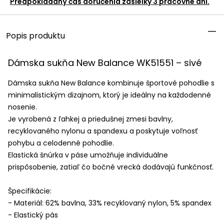
Predpokladaný čas doručenia zásielky 3 pracovné dni.
Popis produktu
Dámska sukňa New Balance WK51551 – sivé
Dámska sukňa New Balance kombinuje športové pohodlie s
minimalistickým dizajnom, ktorý je ideálny na každodenné
nosenie.
Je vyrobená z ľahkej a priedušnej zmesi bavlny,
recyklovaného nylonu a spandexu a poskytuje voľnosť
pohybu a celodenné pohodlie.
Elastická šnúrka v páse umožňuje individuálne
prispôsobenie, zatiaľ čo bočné vrecká dodávajú funkčnosť.
Špecifikácie:
- Materiál: 62% bavlna, 33% recyklovaný nylon, 5% spandex
- Elastický pás