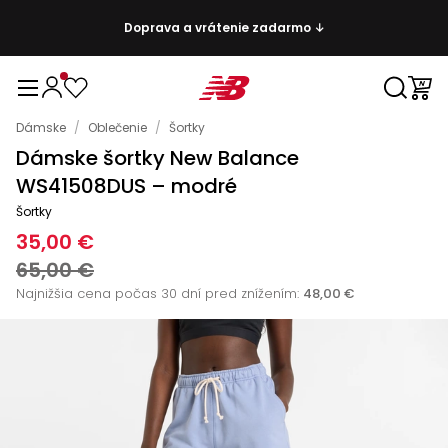
Doprava a vrátenie zadarmo ↓
Dámske
/
Oblečenie
/
Šortky
Dámske šortky New Balance
WS41508DUS – modré
Šortky
35,00 €
65,00 €
Najnižšia cena počas 30 dní pred znížením:
48,00 €