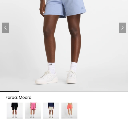
Farba
:
Modrá