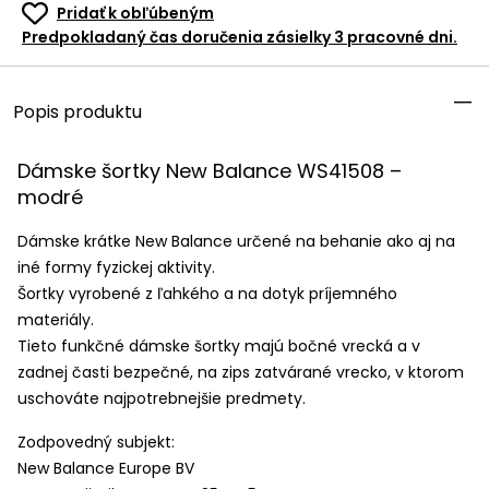
Pridať k obľúbeným
Predpokladaný čas doručenia zásielky 3 pracovné dni.
Popis produktu
Dámske šortky New Balance WS41508 –
modré
Dámske krátke New Balance určené na behanie ako aj na
iné formy fyzickej aktivity.
Šortky vyrobené z ľahkého a na dotyk príjemného
materiály.
Tieto funkčné dámske šortky majú bočné vrecká a v
zadnej časti bezpečné, na zips zatvárané vrecko, v ktorom
uschováte najpotrebnejšie predmety.
Zodpovedný subjekt:
New Balance Europe BV