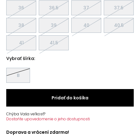
36
36.5
37
37.5
38
39
40
40.5
41
41.5
Vybrať šírka:
B
Pridať do košíka
Chýba Vaša veľkosť?
Dostaňte upovedomenie o jeho dostupnosti
Doprava a vrácení zdarma!