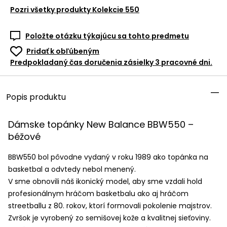
Pozri všetky produkty
Kolekcie 550
Položte otázku týkajúcu sa tohto predmetu
Pridať k obľúbeným
Predpokladaný čas doručenia zásielky 3 pracovné dni.
Popis produktu
Dámske topánky New Balance BBW550 –
béžové
BBW550 bol pôvodne vydaný v roku 1989 ako topánka na
basketbal a odvtedy nebol menený.
V sme obnovili náš ikonický model, aby sme vzdali hold
profesionálnym hráčom basketbalu ako aj hráčom
streetballu z 80. rokov, ktorí formovali pokolenie majstrov.
Zvršok je vyrobený zo semišovej kože a kvalitnej sieťoviny.