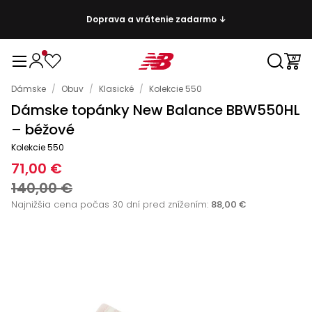
Doprava a vrátenie zadarmo ↓
Dámske
/
Obuv
/
Klasické
/
Kolekcie 550
Dámske topánky New Balance BBW550HL
– béžové
Kolekcie 550
71,00 €
140,00 €
Najnižšia cena počas 30 dní pred znížením:
88,00 €