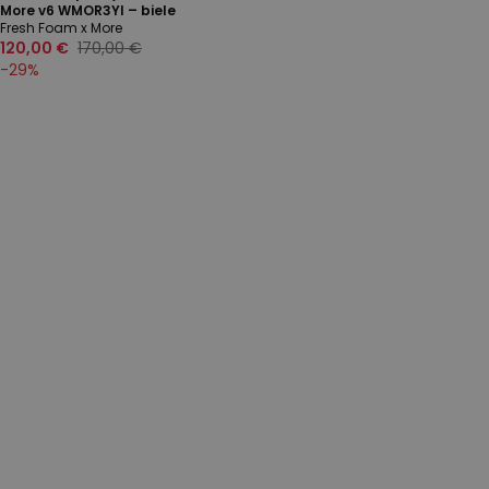
More v6 WMOR3YI – biele
Fresh Foam x More
120,00 €
170,00 €
-
29
%