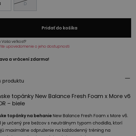
B
D
Pridať do košíka
 Vaša veľkosť?
ňte upovedomenie o jeho dostupnosti
ava a vrácení zdarma!
s produktu
ske topánky New Balance Fresh Foam x More v6
OR
– biele
ke topánky na behanie
New Balance Fresh Foam x More v6.
 je určený pre bežcov s neutrálnym typom chodidla, ktorí
jú maximálne odpruženie na každodenný tréning na