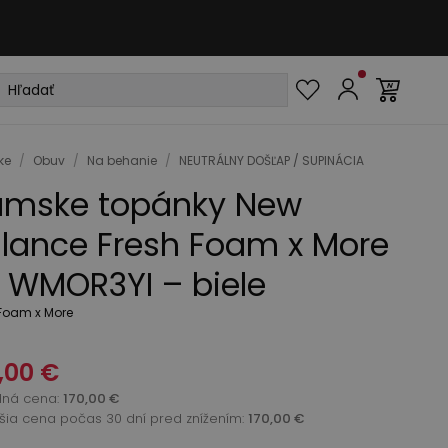
ke
/
Obuv
/
Na behanie
/
NEUTRÁLNY DOŠĽAP / SUPINÁCIA
mske topánky New
lance Fresh Foam x More
 WMOR3YI – biele
 Foam x More
,00 €
dná cena
:
170,00 €
žšia cena počas 30 dní pred znížením:
170,00 €