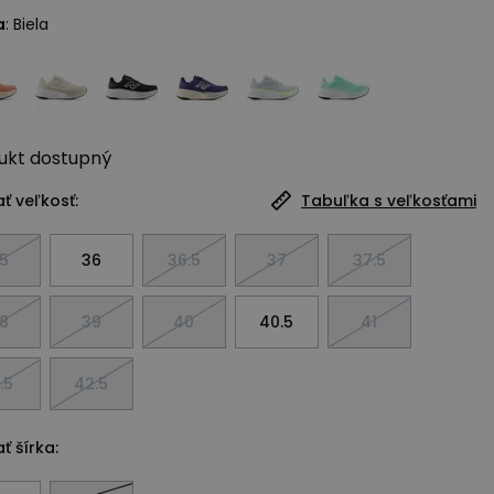
a
:
Biela
ukt
dostupný
ť veľkosť:
Tabuľka s veľkosťami
5
36
36.5
37
37.5
8
39
40
40.5
41
.5
42.5
ť šírka: