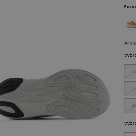
Farb
Prod
Vybra
3
3
41
Vybra