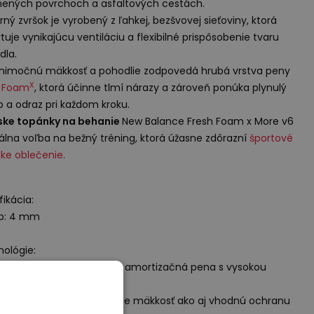
ených povrchoch a asfaltových cestách.
ný zvršok je vyrobený z ľahkej, bezšvovej sieťoviny, ktorá
tuje vynikajúcu ventiláciu a flexibilné prispôsobenie tvaru
dla.
nimočnú mäkkosť a pohodlie zodpovedá hrubá vrstva peny
X
h Foam
, ktorá účinne tlmí nárazy a zároveň ponúka plynulý
 a odraz pri každom kroku.
ke topánky na behanie
New Balance Fresh Foam x More v6
eálna voľba na bežný tréning, ktorá úžasne zdôrazní
športové
ke oblečenie
.
fikácia:
op: 4 mm
ológie:
X
h Foam
– inovačná ľahká amortizačná pena s vysokou
osťou voči deformácii.
 vhodne štruktúre zaisťuje mäkkosť ako aj vhodnú ochranu