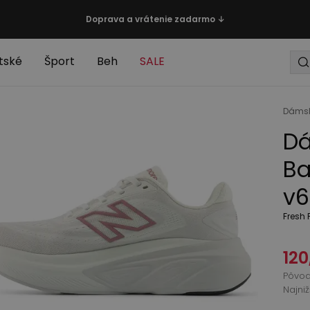
Doprava a vrátenie zadarmo ↓
tské
Šport
Beh
SALE
Dáms
Dá
Ba
v6
Fresh
120
Pôvo
Najni