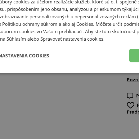
úbory cookies za účelom realizácie služieb, ktoré sú o. i. spojen
kĺbov
su, prispôsobením jeho obsahu, analýzou a prieskumom týkajúci
Zodpo
a zobrazovanie personalizovaných a nepersonalizovaných reklám (
New B
s
Politikou ochrany súkromia
ako aj
Cookies
. Môžete určiť podm
A-Fac
súborom cookies vo Vašom prehliadači. Aby ste túto skutočnosť p
1059
li na Súhlasím alebo Spravovať nastavenia cookies.
Nethe
NASTAVENIA COOKIES
Deta
Pozri
P
Predp