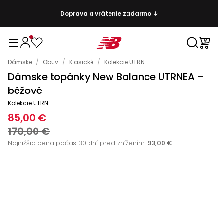
Doprava a vrátenie zadarmo ↓
Dámske
/
Obuv
/
Klasické
/
Kolekcie UTRN
Dámske topánky New Balance UTRNEA –
béžové
Kolekcie UTRN
85,00 €
170,00 €
Najnižšia cena počas 30 dní pred znížením:
93,00 €