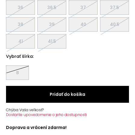
36
36.5
37
37.5
38
39
40
40.5
41
41.5
Vybrať šírka:
B
Pridať do košíka
Chýba Vaša veľkosť?
Dostaňte upovedomenie o jeho dostupnosti
Doprava a vrácení zdarma!