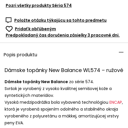
Pozri všetky produkty
Séria 574
Položte otázku týkajúcu sa tohto predmetu
Pridať k obľúbeným
Predpokladaný čas doručenia zásielky 3 pracovné dni.
Popis produktu
Dámske topánky New Balance WL574 – ružové
Dámske topánky New Balance
zo série 574.
Svršok je vyrobený z vysoko kvalitnej semišovej kože a
syntetických materiálov.
Vysoká medzipodrážka bola vybavená technológiou
ENCAP
,
ktorá je vyrobená spojením odolného a stabilného okraja
vyrobeného z polyuretánu a mäkkej, amortizujúcej vrstvy
peny
EVA
.