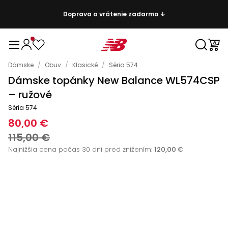
Doprava a vrátenie zadarmo ↓
Dámske
/
Obuv
/
Klasické
/
Séria 574
Dámske topánky New Balance WL574CSP
– ružové
Séria 574
80,00 €
115,00 €
Najnižšia cena počas 30 dní pred znížením:
120,00 €